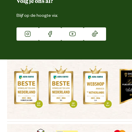
Volg je ons al?
Eigen merk
Blijf op de hoogte via:
Franchise
Vacatures
Winkels