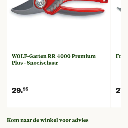
WOLF-Garten RR 4000 Premium
Freu
Plus - Snoeischaar
29.
27.
95
Huidige prijs € 29,95
Kom naar de winkel voor advies