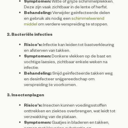
Symptomen:
Witte of grijze schimmelplekken.
Deze zijn vaak zichtbaar in de lente of herfst.
Behandeling:
Verwijder geïnfecteerde delen
en gebruik als nodig een
schimmelwerend
middel
om verdere verspreiding te stoppen.
2. Bacteriële infecties
Risico's:
Infectie kan leiden tot bastverkleuring
en afsterven van takken.
Symptomen:
Donkere vlekken op de bast en
vochtige laesies, zichtbaar enkele weken na
infectie.
Behandeling:
Snijd geïnfecteerde takken weg
en desinfecteer snijgereedschap om
verspreiding te voorkomen.
3. Insectenplagen
Risico's:
Insecten kunnen voedingsstoffen
onttrekken en ziektes overbrengen, wat leidt tot
verzwakking van de plataan.
Symptomen:
Gaatjes in bladeren en takken,
samen met kleverige substantie op