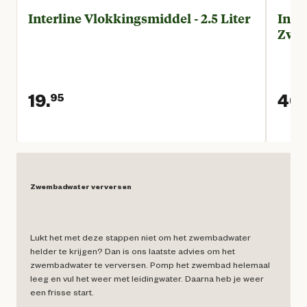
Interline Vlokkingsmiddel - 2.5 Liter
Inte
Zwem
19.
40.
95
Huidige prijs € 19,95
Zwembadwater verversen
Lukt het met deze stappen niet om het zwembadwater
helder te krijgen? Dan is ons laatste advies om het
zwembadwater te verversen. Pomp het zwembad helemaal
leeg en vul het weer met leidingwater. Daarna heb je weer
een frisse start.