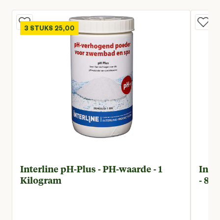
3 STUKS 25,00
Interline pH-Plus - PH-waarde - 1
Inte
Kilogram
- 80