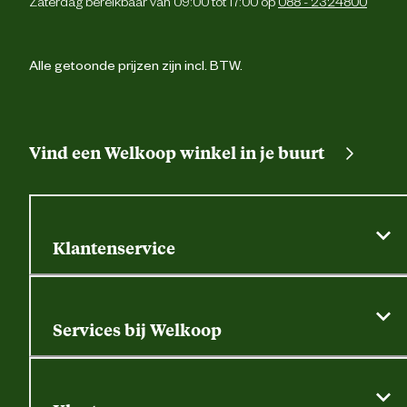
Zaterdag bereikbaar van 09:00 tot 17:00 op
088 - 2324800
Alle getoonde prijzen zijn incl. BTW.
Vind een Welkoop winkel in je buurt
Klantenservice
Algemene actievoorwaarden
Klantenservice
Services bij Welkoop
Contactformulier
Alle services
Thuisbezorgen
Bewateringsadvies
Retouren, service en garantie