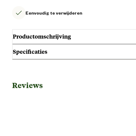
Eenvoudig te verwijderen
Productomschrijving
Specificaties
Algemene informatie
Reviews
Ean
Artikel breedte
Artikel diepte