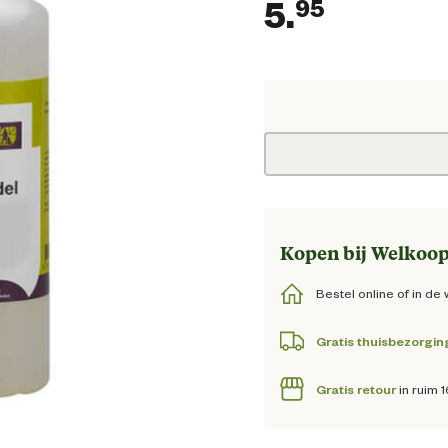
5.
95
Huidige
Kopen bij Welkoop
Bestel online of in de 
Gratis thuisbezorgin
Gratis retour
in ruim 