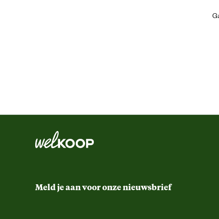
Artikel hoogte
Ga
Inhoud consumenten eenheid
Advies & Onderhoud
Bewaren bij kamertemperatuur. Flacon na geb
Bewaaradvies
Meld je aan voor onze nieuwsbrief