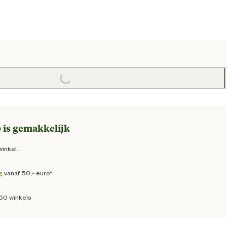
Loading...
 prijs € 5,95
 is gemakkelijk
winkel.
g
vanaf 50,- euro*
160 winkels