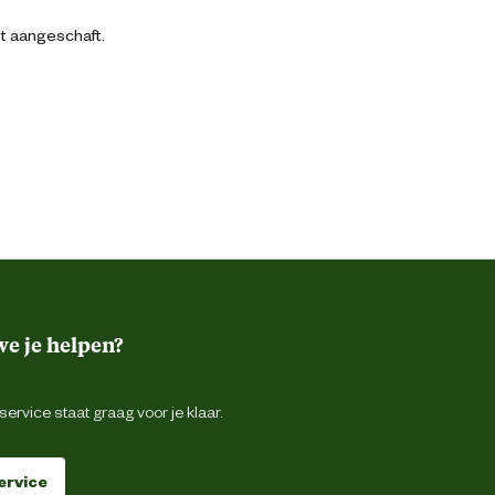
bt aangeschaft.
e je helpen?
ervice staat graag voor je klaar.
ervice