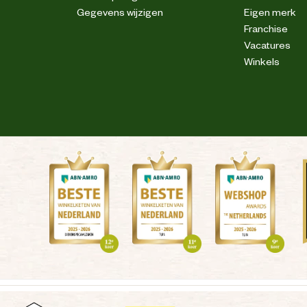
Gegevens wijzigen
Eigen merk
Franchise
Vacatures
Winkels