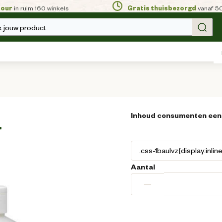
tour
in ruim 160 winkels
Gratis thuisbezorgd
vanaf 5
 jouw product.
Inhoud consumenten een
r
Aantal
−