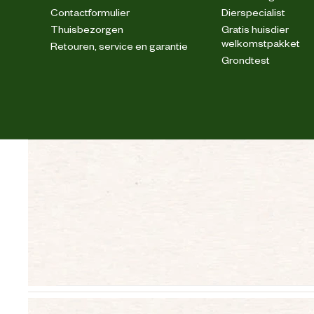
Contactformulier
Dierspecialist
Thuisbezorgen
Gratis huisdier
welkomstpakket
Retouren, service en garantie
Grondtest