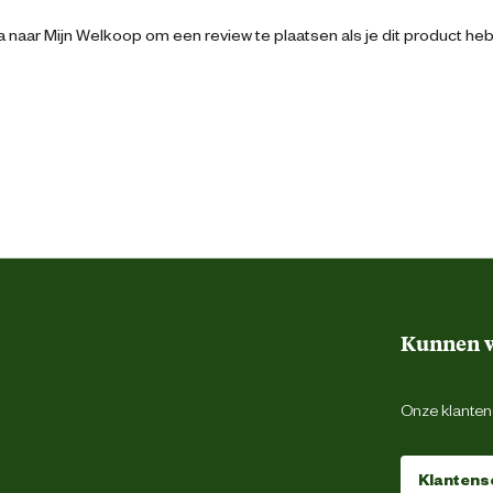
23.5 cm
 naar Mijn Welkoop om een review te plaatsen als je dit product he
1 Liter
ruik zorgvuldig sluiten. Buiten het bereik
van kinderen bewaren.
Kunnen w
Onze klantens
Klantens