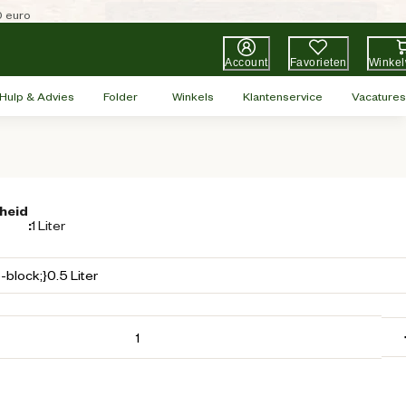
0 euro
Account
Favorieten
Winke
Hulp & Advies
Folder
Winkels
Klantenservice
Vacatures
heid
:
1 Liter