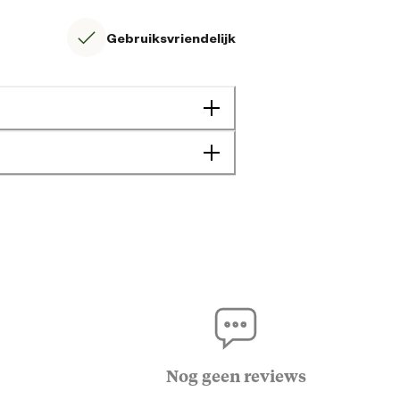
Gebruiksvriendelijk
8712146652846
8.5 cm
8.5 cm
Nog geen reviews