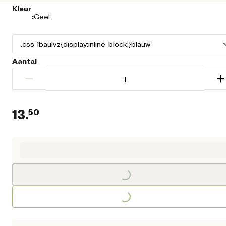
Kleur
:
Geel
Aantal
−
+
13.
50
Huidige prijs € 13,50
Loading...
Loading...