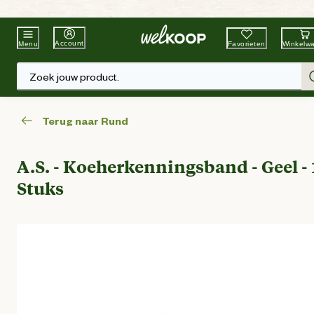
Beste Winkelketen
Tuin & Dier
Account
Favorieten
Winkelw
Menu
Zoek jouw product.
Terug naar Rund
A.S. - Koeherkenningsband - Geel - 
Stuks