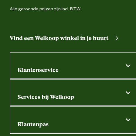
Alle getoonde prijzen zijn incl. BTW.
Vind een Welkoop winkel in je buurt
Klantenservice
Algemene actievoorwaarden
Klantenservice
Services bij Welkoop
Contactformulier
Alle services
Thuisbezorgen
Bewateringsadvies
Retouren, service en garantie
Klantenpas
Dierspecialist