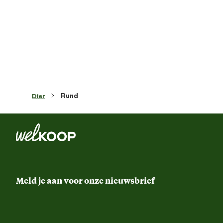
Artikel hoogte
1 
Inhoud consumenten eenheid
10 Stu
Kleur detail
Ge
Dier
Rund
Meld je aan voor onze nieuwsbrief