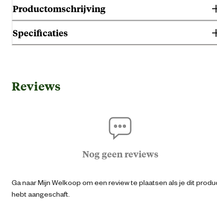
Productomschrijving
Specificaties
Gebruik & Geschiktheid
Reviews
Geschikt voor diersoort
K
Algemene informatie
Ean
87132963812
Nog geen reviews
Artikel breedte
3.8 
Ga naar Mijn Welkoop om een review te plaatsen als je dit produ
hebt aangeschaft.
Artikel diepte
40 