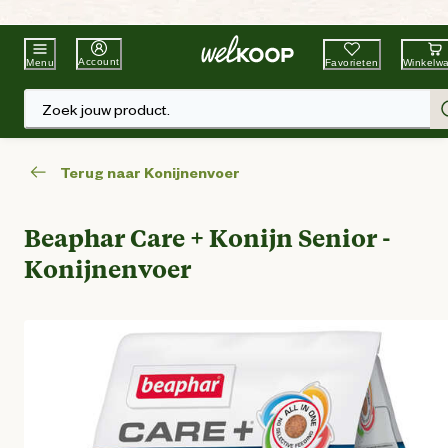
Beste Winkelketen
Tuin & Dier
Account
Favorieten
Winkelw
Menu
Zoek jouw product.
Terug naar Konijnenvoer
Beaphar Care + Konijn Senior -
Konijnenvoer