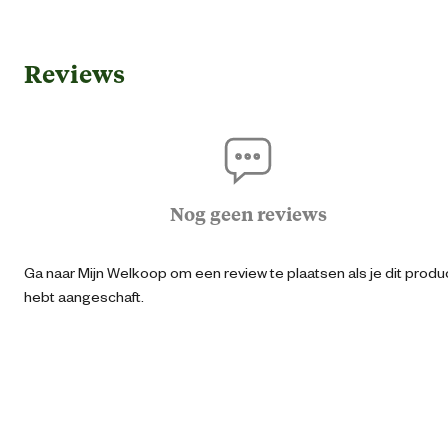
Gebruik & Geschiktheid
Reviews
Dwergkoni
Geschikt voor diersoort
Koni
Algemene informatie
Nog geen reviews
Ean
87112311845
Ga naar Mijn Welkoop om een review te plaatsen als je dit produ
Artikel breedte
19.2 
hebt aangeschaft.
Artikel diepte
11.2 
Artikel hoogte
31.5 