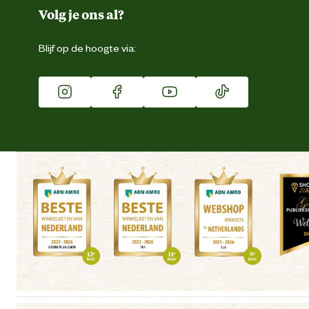
Duurzaamheid
Volg je ons al?
Eigen merk
Blijf op de hoogte via:
Franchise
Vacatures
Winkels