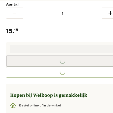
Aantal
−
+
15.
19
Huidige prijs € 15,19
Loading...
Loading...
Kopen bij Welkoop is gemakkelijk
Bestel online of in de winkel.