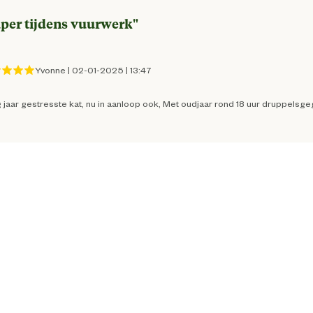
Angst gedrag stress
per tijdens vuurwerk
"
Alle leeftijden
Yvonne
|
02-01-2025
|
13:47
 jaar gestresste kat, nu in aanloop ook, Met oudjaar rond 18 uur druppelsge
8711231139033
10 cm
2.3 cm
13 cm
3 Stuks