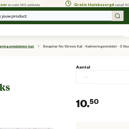
tour
in ruim 160 winkels
Gratis thuisbezorgd
vanaf 5
 jouw product.
Beaphar No Stress Kat - Kalmeringsmiddel - 3 St
eringsmiddelen kat
Aantal
−
uks
10.
50