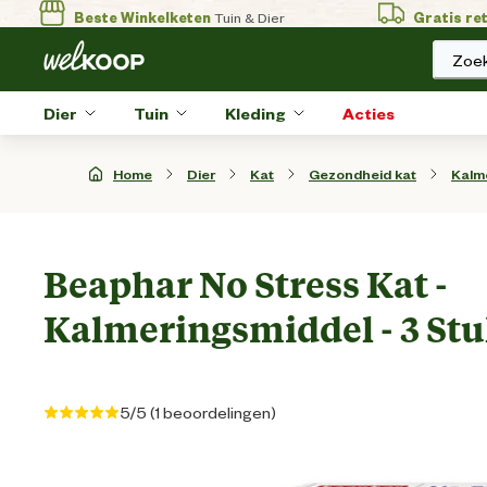
Beste Winkelketen
Tuin & Dier
Gratis re
Zoek
Dier
Tuin
Kleding
Acties
Home
Dier
Kat
Gezondheid kat
Kalm
Beaphar No Stress Kat -
Kalmeringsmiddel - 3 St
5/5 (1 beoordelingen)