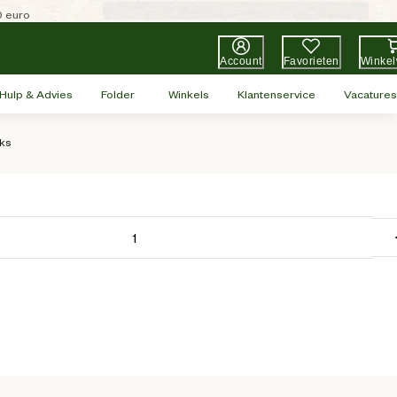
0 euro
Account
Favorieten
Winke
Hulp & Advies
Folder
Winkels
Klantenservice
Vacatures
uks