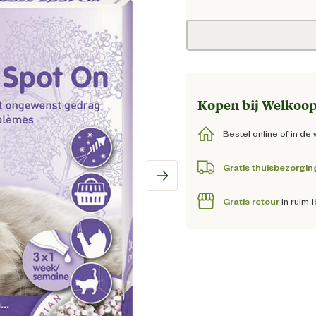
Huidig
Kopen bij Welkoop
Bestel online of in de 
Gratis thuisbezorgin
Gratis retour
in ruim 