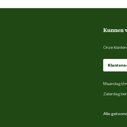
Vloeistof
Kalmeringsmiddel
Kunnen w
Onze klantens
Natuurlijk Valeriaan extract.
Klantens
Maandag t/m 
In de orignele verpakking. Buiten bereik
Zaterdag ber
van kinderen houden.
Alle getoonde
 het topje ervan af. De pipet is gevuld met
 eerste streepje). Elke week 1 pipet direct
ie afbeelding) zodat het niet opgelikt kan
erkzaam ongeveer één uur na aanbrengen.