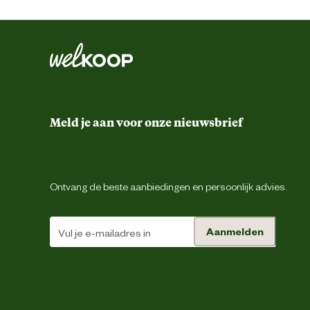
Productvorm
Type diergeneesmiddel
Materiaal & Samenstelling
Meld je aan voor onze nieuwsbrief
Samenstelling
Advies & Onderhoud
Ontvang de beste aanbiedingen en persoonlijk advies.
Bewaren onder de 25 graden. Droog bewaren. 
Bewaaradvies
Aanmelden
Neem een pipet uit de verpakking en knip
Advies
0,4ml vloeistof (ongeveer tot de helft van het
gebruik
op de huid tussen de oren aanbrengen (z
worden. Het product wordt w