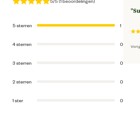
5/5 (1 beoordelingen)
Geschikt voor gezondheid
"
Su
Geschikt voor leeftijdsfase
5 sterren
1
Algemene informatie
4 sterren
0
Vorig
Ean
3 sterren
0
Artikel breedte
2 sterren
0
Artikel diepte
1 ster
0
Artikel hoogte
Inhoud consumenten eenheid