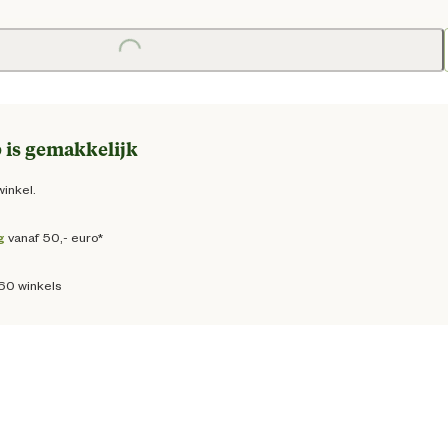
e prijs € 10,50
Loading...
Loadin
 is gemakkelijk
winkel.
g
vanaf 50,- euro*
160 winkels