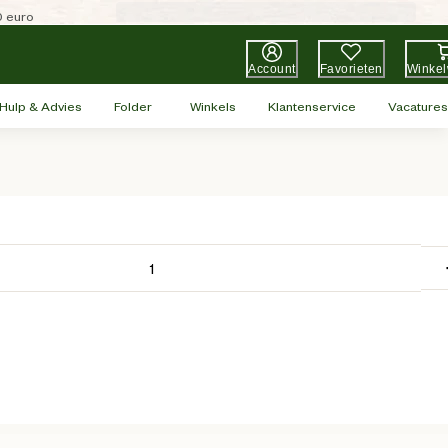
0 euro
Account
Favorieten
Winke
Hulp & Advies
Folder
Winkels
Klantenservice
Vacatures