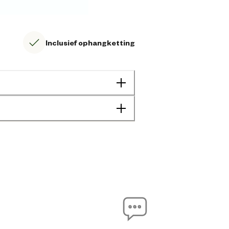
Inclusief ophangketting
8712695106753
10 cm
9 cm