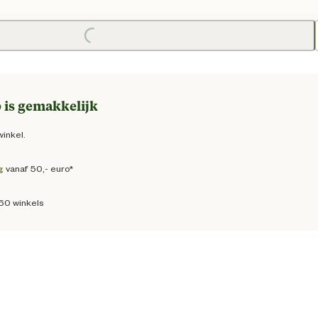
e prijs € 10,50
Loading...
 is gemakkelijk
winkel.
g
vanaf 50,- euro*
160 winkels