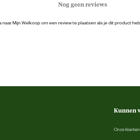
Nog geen reviews
31 cm
 naar Mijn Welkoop om een review te plaatsen als je dit product he
Beeztees
weg 4, 5145 NW Waalwijk, the Netherlands
backoffice@beeztees.com
Kunnen w
Onze klantens