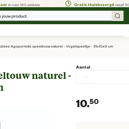
tour
in ruim 160 winkels
Gratis thuisbezorgd
vanaf 5
 jouw product.
ztees Agopornide speeltouw naturel - Vogelspeeltje - 31x10x9 cm
Aantal
ltouw naturel -
−
m
10.
50