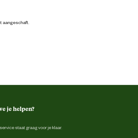
bt aangeschaft.
e je helpen?
ervice staat graag voor je klaar.