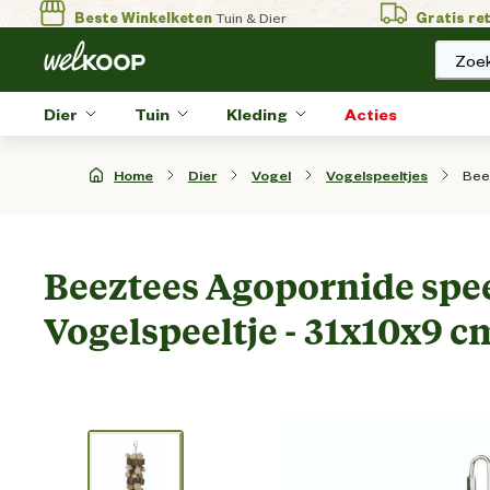
Beste Winkelketen
Tuin & Dier
Gratis re
Zoek
Dier
Tuin
Kleding
Acties
Bee
Home
Dier
Vogel
Vogelspeeltjes
Beeztees Agopornide spee
Vogelspeeltje - 31x10x9 c