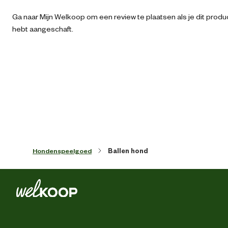
Ga naar Mijn Welkoop om een review te plaatsen als je dit produ
Ean
87126951498
hebt aangeschaft.
Artikel breedte
6.5 
Artikel diepte
2 
Artikel hoogte
15.5 
Kleur detail
oran
Hondenspeelgoed
Ballen hond
Type speelgoed
Ballen/apporter
Materiaal & Samenstelling