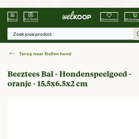
Beste Winkelketen
Tuin & Dier
Account
Favorieten
Winkelw
Menu
Zoek jouw product.
Terug naar Ballen hond
Beeztees Bal - Hondenspeelgoed -
oranje - 15.5x6.5x2 cm