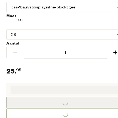
Maat
:
XS
Aantal
−
+
25.
95
Huidige prijs € 25,95
Loading...