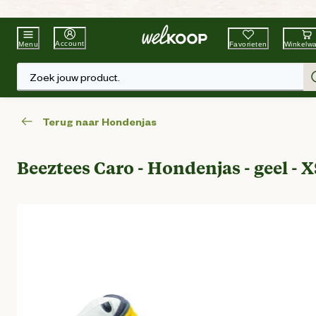
Beste Winkelketen
Tuin & Dier
Account
Favorieten
Winkelw
Menu
Zoek jouw product.
Terug naar Hondenjas
Beeztees Caro - Hondenjas - geel - X