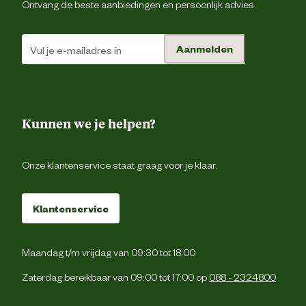
Ontvang de beste aanbiedingen en persoonlijk advies.
Materiaal eigenschappen
Reflectere
Aanmelden
Advies & Onderhoud
Onderhoudsadvies
Wassen op 30 grad
Kunnen we je helpen?
Verantwoordelijke marktdeelnemer (EU)
Onze klantenservice staat graag voor je klaar.
Verantwoordelijke
Beezte
marktdeelnemer naam
Klantenservice
Verantwoordelijke
Energieweg 4, 5145 
marktdeelnemer postadres
Waalwijk, the Netherlan
Maandag t/m vrijdag van 09:30 tot 18:00
Zaterdag bereikbaar van 09:00 tot 17:00 op
088 - 2324800
Verantwoordelijke
backoffice@beeztees.c
marktdeelnemer mailadres