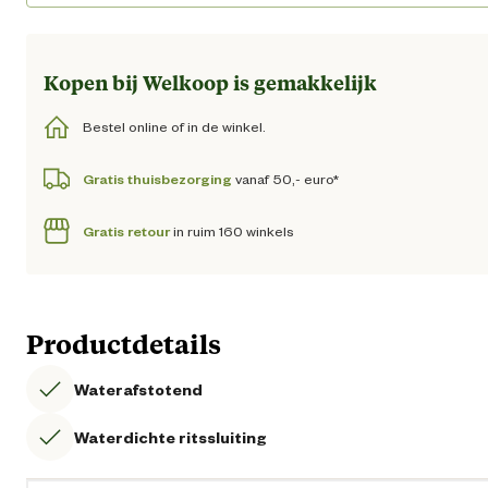
Loading...
Kopen bij Welkoop is gemakkelijk
Bestel online of in de winkel.
Gratis thuisbezorging
vanaf 50,- euro*
Gratis retour
in ruim 160 winkels
Productdetails
Waterafstotend
Waterdichte ritssluiting