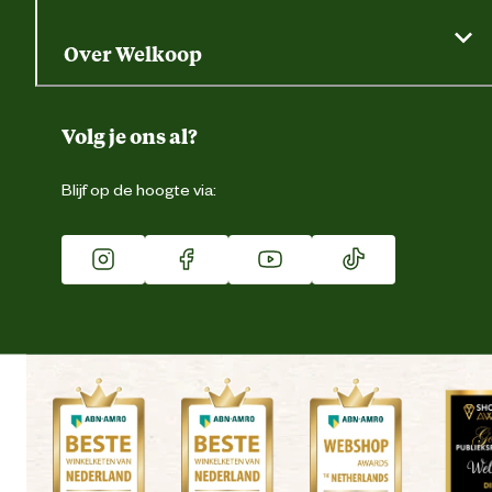
Gratis huisdier welkomstpakket
Saldo opvragen
Grondtest
Over Welkoop
Gegevens wijzigen
Over ons
Duurzaamheid
Volg je ons al?
Eigen merk
Blijf op de hoogte via:
Franchise
Vacatures
Winkels