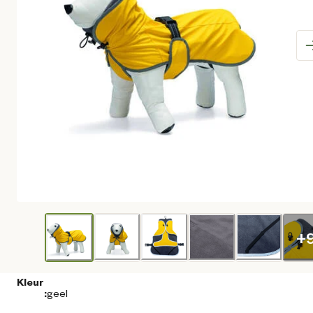
+
Kleur
:
geel