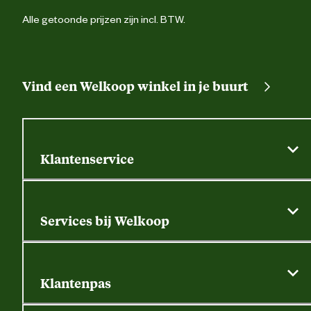
Alle getoonde prijzen zijn incl. BTW.
Vind een Welkoop winkel in je buurt
Klantenservice
Algemene actievoorwaarden
Klantenservice
Services bij Welkoop
Contactformulier
Alle services
Thuisbezorgen
Bewateringsadvies
Retouren, service en garantie
Klantenpas
Dierspecialist
Alles over de klantenpas