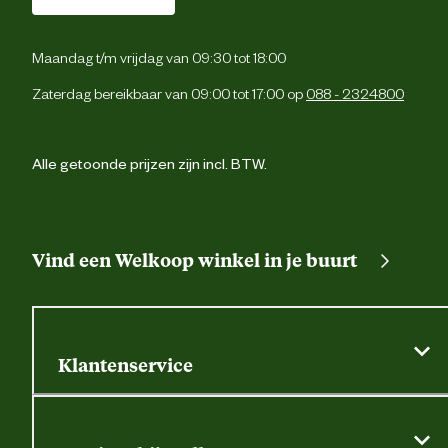
Verantwoordelijke
Energieweg 4, 5145 
marktdeelnemer postadres
Waalwijk, the Netherlan
Maandag t/m vrijdag van 09:30 tot 18:00
Zaterdag bereikbaar van 09:00 tot 17:00 op
088 - 2324800
Verantwoordelijke
backoffice@beeztees.c
marktdeelnemer mailadres
Alle getoonde prijzen zijn incl. BTW.
Vind een Welkoop winkel in je buurt
Klantenservice
Algemene actievoorwaarden
Klantenservice