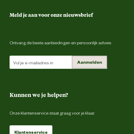
Technologische eigenschappen
Met gelu
Meld je aan voor onze nieuwsbrief
Materiaal & Samenstelling
Materiaal
Pluc
Ontvang de beste aanbiedingen en persoonlijk advies.
Advies & Onderhoud
Aanmelden
Wanneer je merkt dat het hondenspeeltje beschadi
raakt en/of je hond er delen van afbijt is het beter om h
Advies
hondenspeeltje te vervangen. Hou daarom altijd je ho
gebruik
in de gaten wanneer hij/zij met speelgoed aan het spel
Kunnen we je helpen?
Verantwoordelijke marktdeelnemer (EU)
Onze klantenservice staat graag voor je klaar.
Verantwoordelijke
Beezte
marktdeelnemer naam
Klantenservice