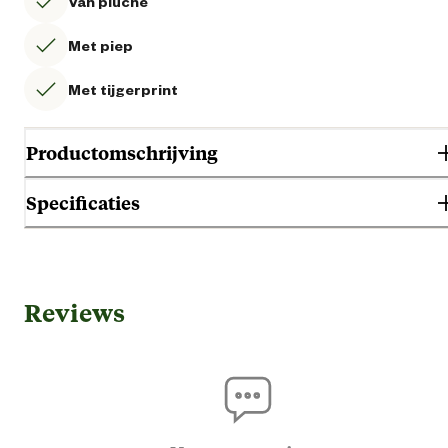
Van pluche
Met piep
Met tijgerprint
Productomschrijving
Specificaties
Gebruik & Geschiktheid
Reviews
Geschikt voor diersoort
Ho
Algemene informatie
Ean
87126951477