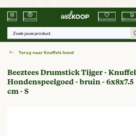
Beste Winkelketen
Tuin & Dier
Account
Favorieten
Winkelw
Menu
Zoek jouw product.
Terug naar Knuffels hond
Beeztees Drumstick Tijger - Knuffel
Hondenspeelgoed - bruin - 6x8x7.5
cm - S