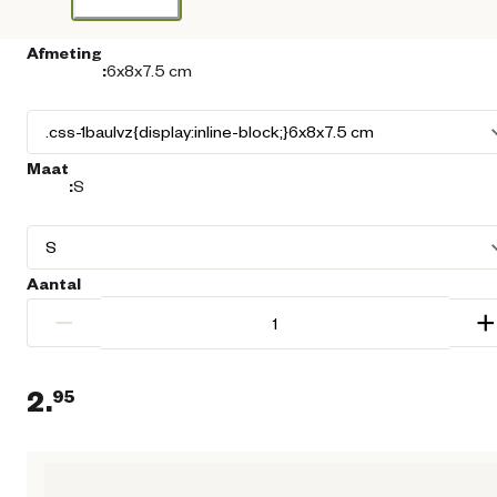
Afmeting
:
6x8x7.5 cm
Maat
:
S
Aantal
−
+
2.
95
Loading...
Huidige prijs € 2,95