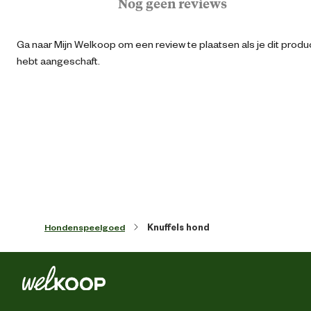
Nog geen reviews
Algemene maat
Ga naar Mijn Welkoop om een review te plaatsen als je dit produ
hebt aangeschaft.
Artikel breedte
8 
Artikel diepte
7.5 
Artikel hoogte
6 
Kleur detail
bru
Hondenspeelgoed
Knuffels hond
Type speelgoed
Knuff
Techniek & Eigenschappen