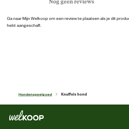
Nog geen reviews
Algemene maat
Ga naar Mijn Welkoop om een review te plaatsen als je dit produ
hebt aangeschaft.
Artikel breedte
11 
Artikel diepte
11.5 
Artikel hoogte
10 
Kleur detail
bru
Hondenspeelgoed
Knuffels hond
Type speelgoed
Knuff
Techniek & Eigenschappen