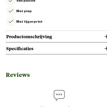
Van pluche
Met piep
Met tijgerprint
Productomschrijving
Specificaties
Gebruik & Geschiktheid
Reviews
Geschikt voor diersoort
Ho
Algemene informatie
Ean
87126951477