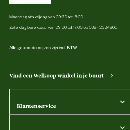
Verantwoordelijke
Energieweg 4, 5145 
marktdeelnemer postadres
Waalwijk, the Netherlan
Maandag t/m vrijdag van 09:30 tot 18:00
Zaterdag bereikbaar van 09:00 tot 17:00 op
088 - 2324800
Verantwoordelijke
backoffice@beeztees.c
marktdeelnemer mailadres
Alle getoonde prijzen zijn incl. BTW.
Vind een Welkoop winkel in je buurt
Klantenservice
Algemene actievoorwaarden
Klantenservice