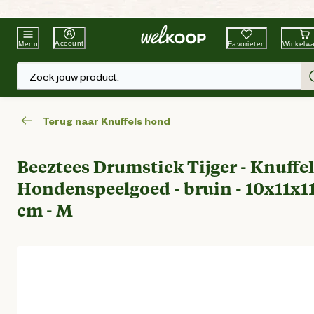
Beste Winkelketen
Tuin & Dier
Account
Favorieten
Winkelw
Menu
Zoek jouw product.
Terug naar Knuffels hond
Beeztees Drumstick Tijger - Knuffel
Hondenspeelgoed - bruin - 10x11x11
cm - M