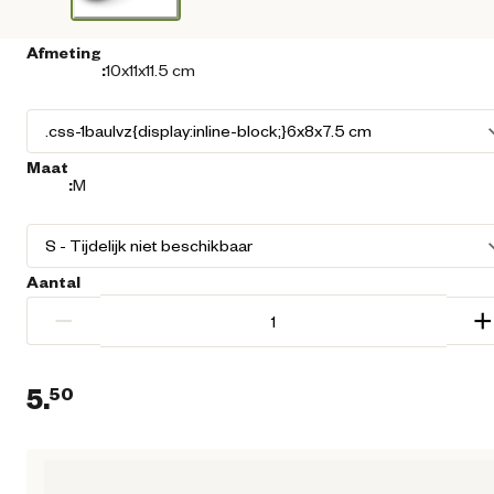
Afmeting
:
10x11x11.5 cm
Maat
:
M
Aantal
−
+
5.
50
Huidige prijs € 5,50