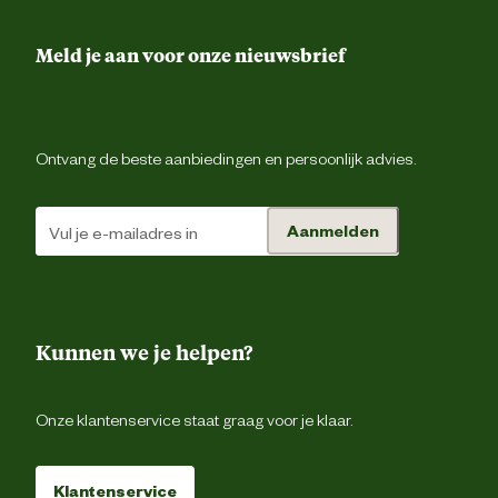
Technologische eigenschappen
Met gelu
Meld je aan voor onze nieuwsbrief
Materiaal & Samenstelling
Materiaal
Pluc
Ontvang de beste aanbiedingen en persoonlijk advies.
Advies & Onderhoud
Aanmelden
Wanneer je merkt dat het hondenspeeltje beschadi
raakt en/of je hond er delen van afbijt is het beter om h
Advies
hondenspeeltje te vervangen. Hou daarom altijd je ho
gebruik
in de gaten wanneer hij/zij met speelgoed aan het spel
Kunnen we je helpen?
Verantwoordelijke marktdeelnemer (EU)
Onze klantenservice staat graag voor je klaar.
Verantwoordelijke
Beezte
marktdeelnemer naam
Klantenservice