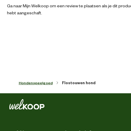
Ga naar Mijn Welkoop om een review te plaatsen als je dit produ
Algemene informatie
hebt aangeschaft.
Ean
87126950015
Algemene maat
Artikel breedte
26 
Artikel diepte
6.5 
Hondenspeelgoed
Flostouwen hond
Artikel hoogte
22 
Kleur detail
w