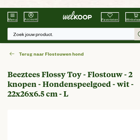
Beste Winkelketen
Tuin & Dier
Account
Favorieten
Winkelw
Menu
Zoek jouw product.
Terug naar Flostouwen hond
Beeztees Flossy Toy - Flostouw - 2
knopen - Hondenspeelgoed - wit -
22x26x6.5 cm - L