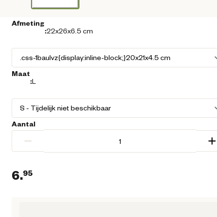
Afmeting
:
22x26x6.5 cm
Maat
:
L
Aantal
−
+
6.
95
Huidige prijs € 6,95