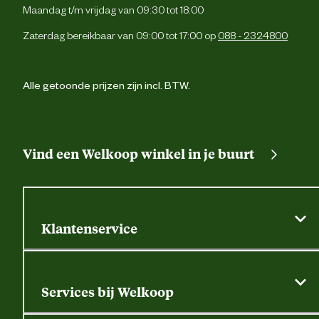
Maandag t/m vrijdag van 09:30 tot 18:00
Verantwoordelijke
Energieweg 4, 5145 
Zaterdag bereikbaar van 09:00 tot 17:00 op
088 - 2324800
marktdeelnemer postadres
Waalwijk, the Netherlan
Verantwoordelijke
backoffice@beeztees.c
Alle getoonde prijzen zijn incl. BTW.
marktdeelnemer mailadres
Vind een Welkoop winkel in je buurt
Klantenservice
Algemene actievoorwaarden
Klantenservice
Services bij Welkoop
Contactformulier