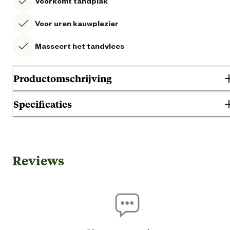
Voorkomt tandplak
Voor uren kauwplezier
Masseert het tandvlees
Productomschrijving
Specificaties
Gebruik & Geschiktheid
Reviews
Geschikt voor diersoort
Ho
Geschikt voor gezondheid
Verzorging van tand
Binn