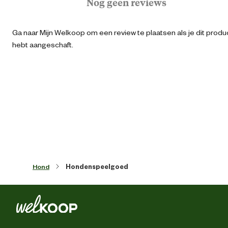
Nog geen reviews
Geschikt voor locatie
Buit
Ga naar Mijn Welkoop om een review te plaatsen als je dit produ
Algemene informatie
hebt aangeschaft.
Ean
87126950720
Artikel breedte
11.5 
Artikel diepte
6 
Artikel hoogte
14 
Hond
Hondenspeelgoed
Kleur detail
mul