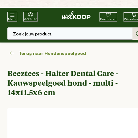
Beste Winkelketen
Tuin & Dier
Account
Favorieten
Winkelw
Menu
Zoek jouw product.
Terug naar Hondenspeelgoed
Beeztees - Halter Dental Care -
Kauwspeelgoed hond - multi -
14x11.5x6 cm