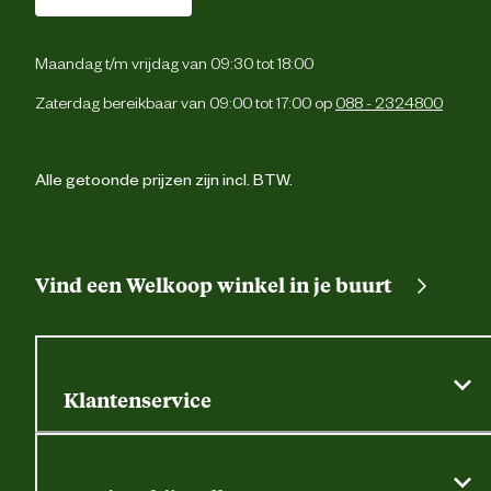
Verantwoordelijke
Energieweg 4, 5145 
marktdeelnemer postadres
Waalwijk, the Netherlan
Maandag t/m vrijdag van 09:30 tot 18:00
Verantwoordelijke
Zaterdag bereikbaar van 09:00 tot 17:00 op
088 - 2324800
backoffice@beeztees.c
marktdeelnemer mailadres
Alle getoonde prijzen zijn incl. BTW.
Vind een Welkoop winkel in je buurt
Klantenservice
Algemene actievoorwaarden
Klantenservice