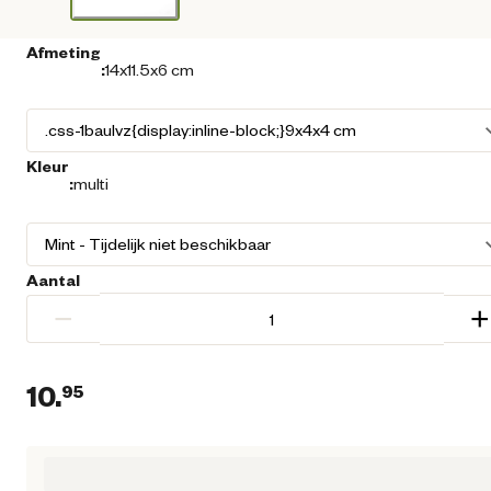
Afmeting
:
14x11.5x6 cm
Kleur
:
multi
Aantal
−
+
10.
95
Huidige prijs € 10,95