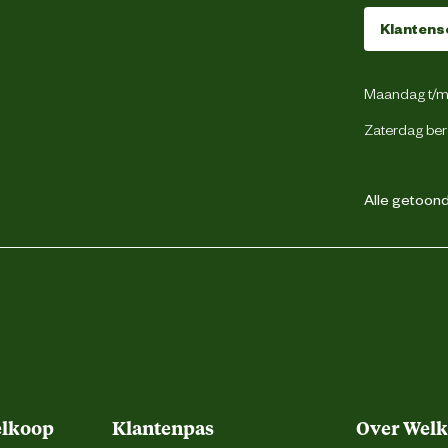
Metaal
Klantens
Maandag t/m 
Zaterdag ber
Beeztees
weg 4, 5145 NW Waalwijk, the Netherlands
Alle getoonde
backoffice@beeztees.com
elkoop
Klantenpas
Over Wel