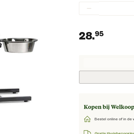
−
28.
95
Huidig
Kopen bij Welkoop
Bestel online of in de 
Gratis thuisbezorgin