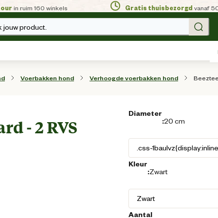
tour
in ruim 160 winkels
Gratis thuisbezorgd
vanaf 5
 jouw product.
Beeztee
nd
Voerbakken hond
Verhoogde voerbakken hond
Diameter
:
20 cm
rd - 2 RVS
Kleur
:
Zwart
Aantal