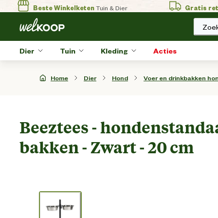
Beste Winkelketen
Tuin & Dier
Gratis re
Zoek
Dier
Tuin
Kleding
Acties
Home
Dier
Hond
Voer en drinkbakken ho
Beeztees - hondenstandaa
bakken - Zwart - 20 cm