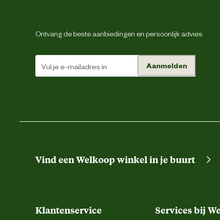
Materiaal
Ontvang de beste aanbiedingen en persoonlijk advies.
Verantwoordelijke marktdeelnemer (EU)
Aanmelden
Verantwoordelijke marktdeelnemer naam
Verantwoordelijke marktdeelnemer postadres
Energie
Verantwoordelijke marktdeelnemer mailadres
Vind een Welkoop winkel in je buurt
Klantenservice
Services bij W