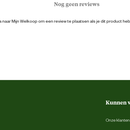
Nog geen reviews
2
 naar Mijn Welkoop om een review te plaatsen als je dit product he
21.5 cm
20 cm
45 cm
50 cm
Kunnen w
Zwart
Onze klantens