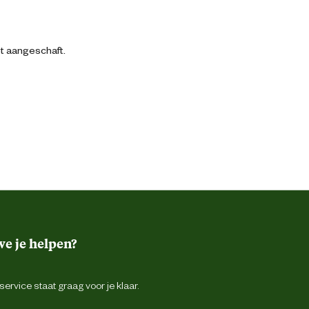
bt aangeschaft.
e je helpen?
ervice staat graag voor je klaar.