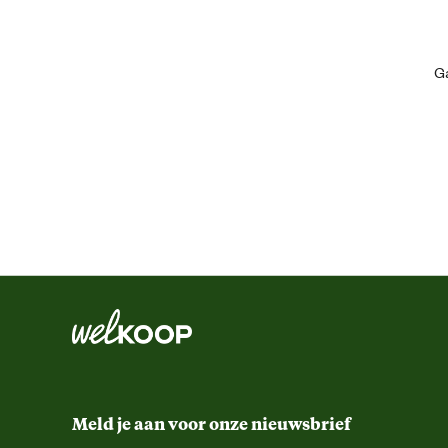
Aantal voerbakken
Ga
Artikel breedte
Artikel diameter
Artikel diepte
Artikel hoogte
Kleur detail
Materiaal & Samenstelling
Meld je aan voor onze nieuwsbrief