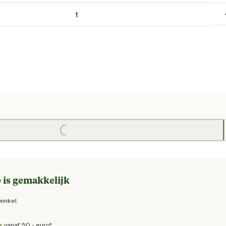
e prijs € 28,95
Loading...
 is gemakkelijk
winkel.
g
vanaf 50,- euro*