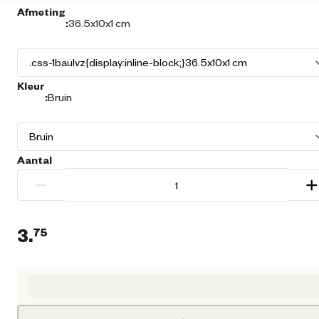
Afmeting
:
36.5x10x1 cm
Kleur
:
Bruin
Aantal
−
+
3.
75
Huidige prijs € 3,75