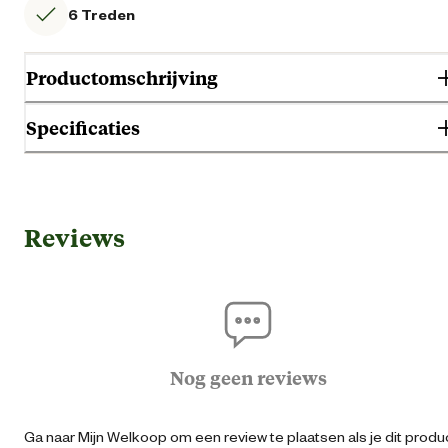
6 Treden
Productomschrijving
Specificaties
Algemene informatie
Reviews
Ean
87126950024
Artikel breedte
10 
Artikel diepte
1 
Nog geen reviews
Artikel hoogte
36.5 
Ga naar Mijn Welkoop om een review te plaatsen als je dit produ