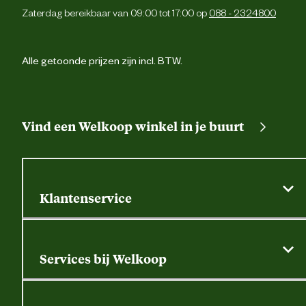
Zaterdag bereikbaar van 09:00 tot 17:00 op
088 - 2324800
Alle getoonde prijzen zijn incl. BTW.
Vind een Welkoop winkel in je buurt
Klantenservice
Algemene actievoorwaarden
Klantenservice
Services bij Welkoop
Contactformulier
Alle services
Thuisbezorgen