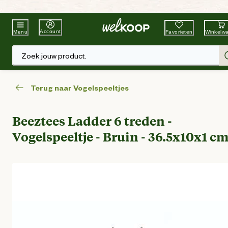
Beste Winkelketen
Tuin & Dier
Account
Favorieten
Winkelw
Menu
Zoek jouw product.
Terug naar Vogelspeeltjes
Beeztees Ladder 6 treden -
Vogelspeeltje - Bruin - 36.5x10x1 c