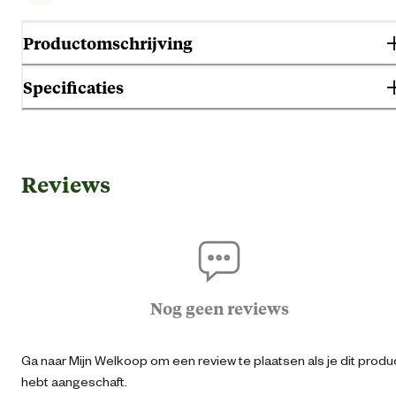
Productomschrijving
Specificaties
Gebruik & Geschiktheid
Reviews
Cav
Geschikt voor diersoort
Hamst
R
Nog geen reviews
Algemene informatie
Ga naar Mijn Welkoop om een review te plaatsen als je dit produ
Ean
87126951034
hebt aangeschaft.