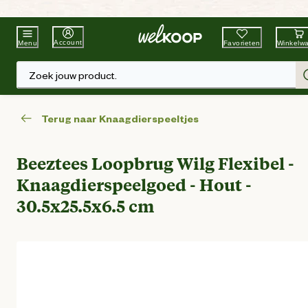
Beste Winkelketen
Tuin & Dier
Account
Favorieten
Winkelw
Menu
Zoek jouw product.
Terug naar Knaagdierspeeltjes
Beeztees Loopbrug Wilg Flexibel -
Knaagdierspeelgoed - Hout -
30.5x25.5x6.5 cm