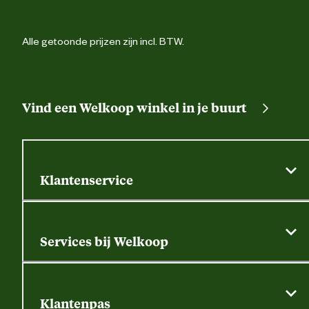
Alle getoonde prijzen zijn incl. BTW.
Vind een Welkoop winkel in je buurt
Klantenservice
Algemene actievoorwaarden
Klantenservice
Services bij Welkoop
Contactformulier
Alle services
Thuisbezorgen
Bewateringsadvies
Retouren, service en garantie
Klantenpas