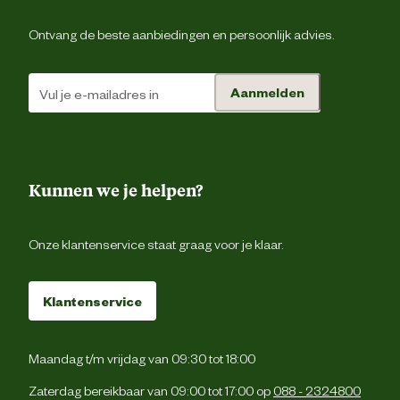
Ontvang de beste aanbiedingen en persoonlijk advies.
Verantwoordelijke
Beezte
marktdeelnemer naam
Aanmelden
Verantwoordelijke
Energieweg 4, 5145 
marktdeelnemer postadres
Waalwijk, the Netherlan
Verantwoordelijke
backoffice@beeztees.c
marktdeelnemer mailadres
Kunnen we je helpen?
Onze klantenservice staat graag voor je klaar.
Klantenservice
Maandag t/m vrijdag van 09:30 tot 18:00
Zaterdag bereikbaar van 09:00 tot 17:00 op
088 - 2324800