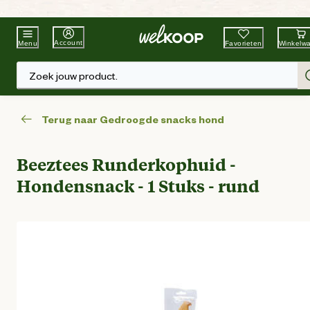
Beste Winkelketen
Tuin & Dier
Account
Favorieten
Winkelw
Menu
Zoek jouw product.
Terug naar Gedroogde snacks hond
Beeztees Runderkophuid -
Hondensnack - 1 Stuks - rund