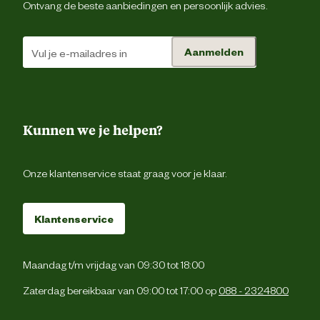
Ontvang de beste aanbiedingen en persoonlijk advies.
Materiaal & Samenstelling
Aanmelden
Voedingsgerelateerde
Suikervr
eigenschappen
10% van de dagelijkse caloriebehoef
Voedingsvoorschrift
van jouw hond kunnen aangevuld word
Kunnen we je helpen?
met snack
Onze klantenservice staat graag voor je klaar.
Ingredienten
100% Ru
Klantenservice
Analytische
Ruw eiwit 86% / Ruw vet 6% / Vocht 6%
bestanddelen
Ruwe celstof 1% / Ruwe as 
Maandag t/m vrijdag van 09:30 tot 18:00
Advies & Onderhoud
Zaterdag bereikbaar van 09:00 tot 17:00 op
088 - 2324800
Bewaaradvies
Koel en droog bewar