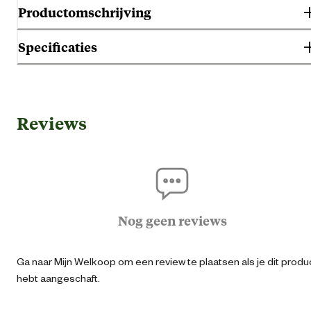
Productomschrijving
Specificaties
Gebruik & Geschiktheid
Reviews
Gebruiksmoment
Verwenn
Adu
Geschikt voor leeftijdsfase
Seni
Nog geen reviews
Algemene informatie
Ga naar Mijn Welkoop om een review te plaatsen als je dit produ
Ean
87126950959
hebt aangeschaft.