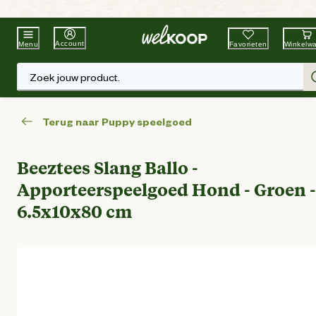
Beste Winkelketen
Tuin & Dier
Account
Favorieten
Winkelw
Menu
Zoek jouw product.
Terug naar Puppy speelgoed
Beeztees Slang Ballo -
Apporteerspeelgoed Hond - Groen -
6.5x10x80 cm