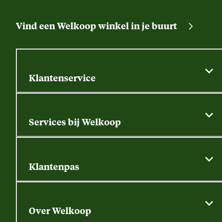
Vind een Welkoop winkel in je buurt
Klantenservice
Algemene actievoorwaarden
Klantenservice
Services bij Welkoop
Contactformulier
Alle services
Thuisbezorgen
Bewateringsadvies
Retouren, service en garantie
Klantenpas
Dierspecialist
Alles over de klantenpas
Gratis huisdier welkomstpakket
Saldo opvragen
Grondtest
Over Welkoop
Gegevens wijzigen