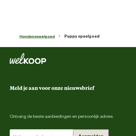
Algemene informatie
Ean
87126952075
Hondenspeelgoed
Puppy speelgoed
Artikel breedte
10 
Artikel diepte
80 
Meld je aan voor onze nieuwsbrief
Artikel hoogte
6.5 
Kleur detail
Gro
Ontvang de beste aanbiedingen en persoonlijk advies.
Type speelgoed
Verwenspeelgoed/knuffe
Aanmelden