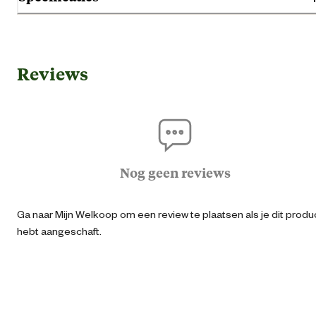
Gebruik & Geschiktheid
Reviews
Ho
Geschikt voor diersoort
Koni
Alle leeftijd
Nog geen reviews
Pup
Geschikt voor leeftijdsfase
Seni
Ga naar Mijn Welkoop om een review te plaatsen als je dit produ
hebt aangeschaft.
Volwass
Binn
Geschikt voor locatie
Buit