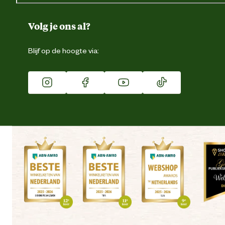
Over ons
Duurzaamheid
Volg je ons al?
Eigen merk
Blijf op de hoogte via:
Franchise
Vacatures
Winkels