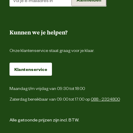
Materiaal & Samenstelling
Materiaal
Polyest
Kunnen we je helpen?
Verantwoordelijke marktdeelnemer (EU)
Onze klantenservice staat graag voor je klaar.
Verantwoordelijke
Beezte
marktdeelnemer naam
Klantenservice
Verantwoordelijke
Energieweg 4, 5145 
marktdeelnemer postadres
Waalwijk, the Netherlan
Maandag t/m vrijdag van 09:30 tot 18:00
Verantwoordelijke
Zaterdag bereikbaar van 09:00 tot 17:00 op
088 - 2324800
backoffice@beeztees.c
marktdeelnemer mailadres
Alle getoonde prijzen zijn incl. BTW.