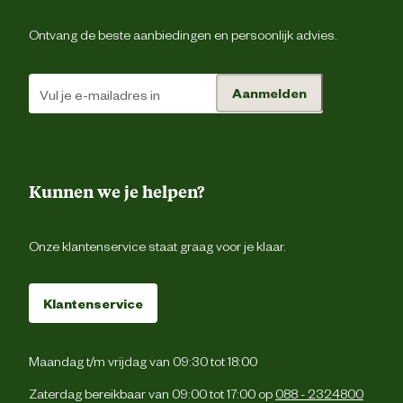
Wanneer je merkt dat het hondenspeeltje beschadi
raakt en/of je hond er delen van afbijt is het beter om h
Ontvang de beste aanbiedingen en persoonlijk advies.
Advies
hondenspeeltje te vervangen. Hou daarom altijd je ho
gebruik
in de gaten wanneer hij/zij met speelgoed aan het spel
Aanmelden
Verantwoordelijke marktdeelnemer (EU)
Verantwoordelijke
Beezte
marktdeelnemer naam
Kunnen we je helpen?
Verantwoordelijke
Energieweg 4, 5145 
Onze klantenservice staat graag voor je klaar.
marktdeelnemer postadres
Waalwijk, the Netherlan
Verantwoordelijke
backoffice@beeztees.c
Klantenservice
marktdeelnemer mailadres
Maandag t/m vrijdag van 09:30 tot 18:00
Zaterdag bereikbaar van 09:00 tot 17:00 op
088 - 2324800