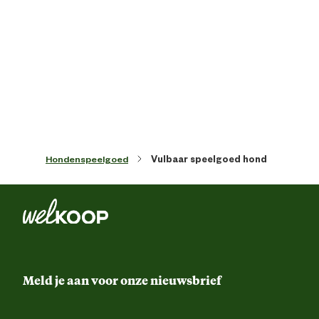
Artikel diepte
8 
Artikel hoogte
9 
Kleur detail
assor
Hondenspeelgoed
Vulbaar speelgoed hond
Type speelgoed
Puzz
Materiaal & Samenstelling
Materiaal
Kunstst
Meld je aan voor onze nieuwsbrief
Advies & Onderhoud