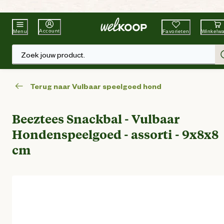
Beste Winkelketen
Tuin & Dier
Account
Favorieten
Winkelw
Menu
Zoek jouw product.
Terug naar Vulbaar speelgoed hond
Beeztees Snackbal - Vulbaar
Hondenspeelgoed - assorti - 9x8x8
cm