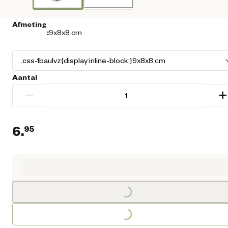
Afmeting
:
9x8x8 cm
Aantal
−
+
6.
95
Huidige prijs € 6,95
Loading...
Loading...