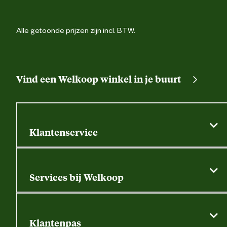
Alle getoonde prijzen zijn incl. BTW.
Vind een Welkoop winkel in je buurt
Klantenservice
Algemene actievoorwaarden
Klantenservice
Services bij Welkoop
Contactformulier
Alle services
Thuisbezorgen
Bewateringsadvies
Retouren, service en garantie
Klantenpas