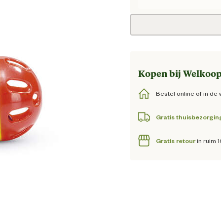
Huidige
Kopen bij Welkoop
Bestel online of in de 
Gratis thuisbezorgin
Gratis retour
in ruim 