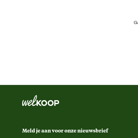
Algemene informatie
Ga
Ean
Artikel breedte
Artikel diepte
Artikel hoogte
Kleur detail
Techniek & Eigenschappen
Meld je aan voor onze nieuwsbrief
Technologische eigenschappen