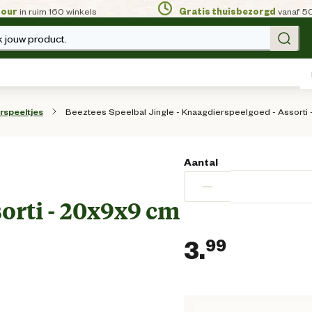
tour
in ruim 160 winkels
Gratis thuisbezorgd
vanaf 5
 jouw product.
Beeztees Speelbal Jingle - Knaagdierspeelgoed - Assorti
rspeeltjes
Aantal
-
−
orti - 20x9x9 cm
3.
99