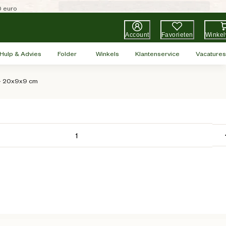
0 euro
Account
Favorieten
Winke
Hulp & Advies
Folder
Winkels
Klantenservice
Vacatures
 - 20x9x9 cm