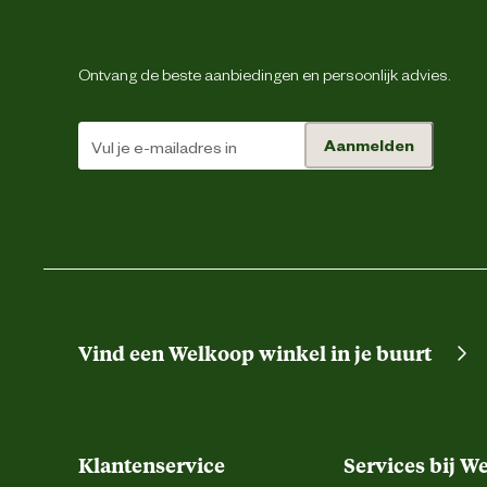
Materiaal & Samenstelling
Ontvang de beste aanbiedingen en persoonlijk advies.
Materiaal
Aanmelden
Verantwoordelijke marktdeelnemer (EU)
Verantwoordelijke marktdeelnemer naam
Verantwoordelijke marktdeelnemer postadres
Energie
Vind een Welkoop winkel in je buurt
Verantwoordelijke marktdeelnemer mailadres
Klantenservice
Services bij W