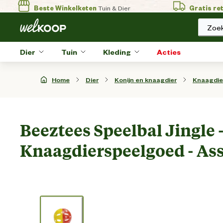
Beste Winkelketen
Tuin & Dier
Gratis re
Zoek
Dier
Tuin
Kleding
Acties
Home
Dier
Konijn en knaagdier
Knaagdie
Beeztees Speelbal Jingle 
Knaagdierspeelgoed - Ass