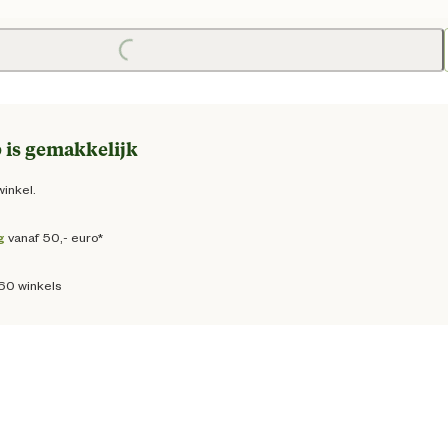
 prijs € 3,99
Loading...
 is gemakkelijk
winkel.
g
vanaf 50,- euro*
160 winkels