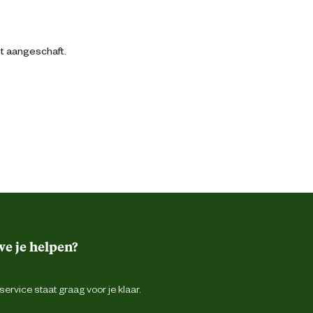
bt aangeschaft.
e je helpen?
ervice staat graag voor je klaar.