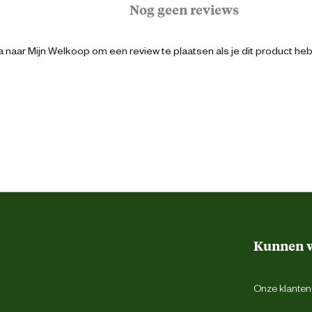
Nog geen reviews
 naar Mijn Welkoop om een review te plaatsen als je dit product he
8712695090021
9 cm
9 cm
20 cm
Assorti
Kunnen w
Onze klantens
Met geluid