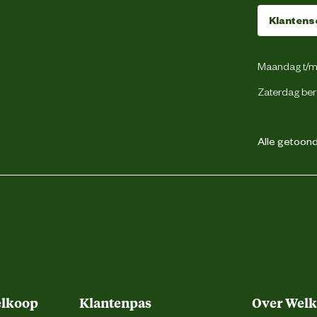
Klantens
Maandag t/m 
Kunststof
Zaterdag ber
Alle getoonde
Beeztees
weg 4, 5145 NW Waalwijk, the Netherlands
backoffice@beeztees.com
elkoop
Klantenpas
Over Wel