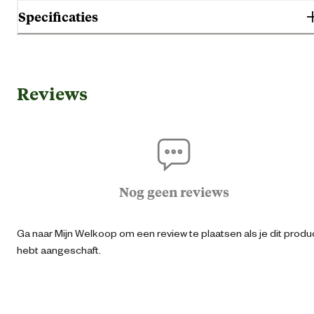
Specificaties
Gebruik & Geschiktheid
Reviews
Geschikt voor diersoort
Ho
Algemene informatie
Ean
87126950032
Nog geen reviews
Aantal voerbakken
Ga naar Mijn Welkoop om een review te plaatsen als je dit produ
hebt aangeschaft.
Artikel breedte
1 
Artikel diameter
13 