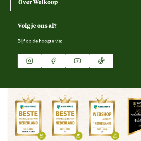
Over Welkoop
Gegevens wijzigen
Over ons
Duurzaamheid
Volg je ons al?
Eigen merk
Blijf op de hoogte via:
Franchise
Vacatures
Winkels