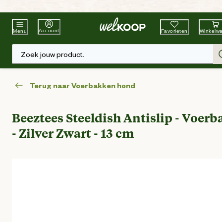
Beste Winkelketen
Tuin & Dier
Account
Favorieten
Winkelw
Menu
Zoek jouw product.
Terug naar Voerbakken hond
Beeztees Steeldish Antislip - Voerb
- Zilver Zwart - 13 cm