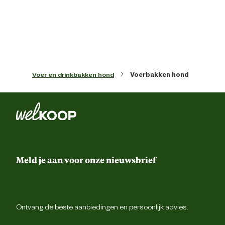
Artikel diepte
1 
Kleur detail
Zilver Zwa
Voer en drinkbakken hond
Voerbakken hond
Materiaal & Samenstelling
Materiaal
Meta
Verantwoordelijke marktdeelnemer (EU)
Meld je aan voor onze nieuwsbrief
Verantwoordelijke
Beezte
marktdeelnemer naam
Verantwoordelijke
Energieweg 4, 5145 
marktdeelnemer postadres
Waalwijk, the Netherlan
Ontvang de beste aanbiedingen en persoonlijk advies.