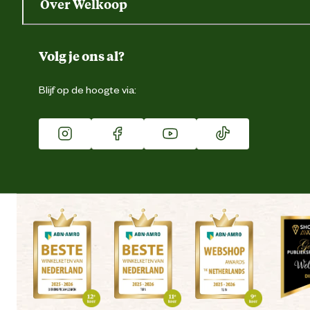
Over Welkoop
Gegevens wijzigen
Over ons
Duurzaamheid
Volg je ons al?
Eigen merk
Blijf op de hoogte via:
Franchise
Vacatures
Winkels