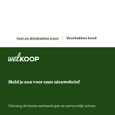
Artikel diepte
1 
Kleur detail
Zilver Zwa
Voer en drinkbakken hond
Voerbakken hond
Materiaal & Samenstelling
Materiaal
Meta
Verantwoordelijke marktdeelnemer (EU)
Meld je aan voor onze nieuwsbrief
Verantwoordelijke
Beezte
marktdeelnemer naam
Verantwoordelijke
Energieweg 4, 5145 
marktdeelnemer postadres
Waalwijk, the Netherlan
Ontvang de beste aanbiedingen en persoonlijk advies.