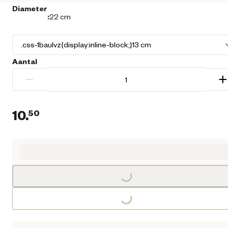
Diameter
:
22 cm
Aantal
−
+
10.
50
Huidige prijs € 10,50
Loading...
Loading...