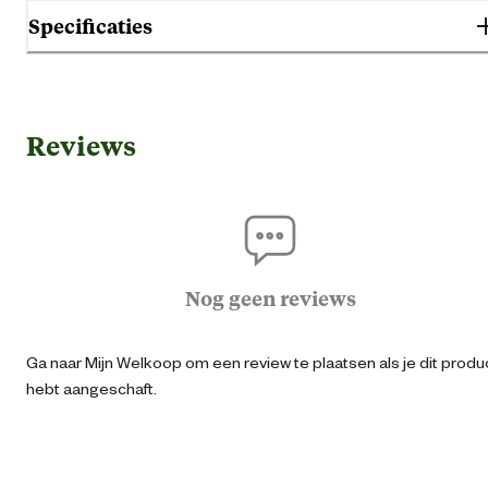
Specificaties
Gebruik & Geschiktheid
Reviews
Geschikt voor diersoort
Ho
Algemene informatie
Ean
87126950032
Nog geen reviews
Aantal voerbakken
Ga naar Mijn Welkoop om een review te plaatsen als je dit produ
hebt aangeschaft.
Artikel breedte
1 
Artikel diameter
22 