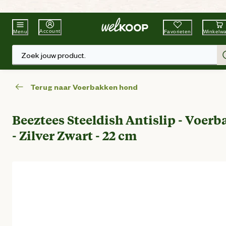
Beste Winkelketen
Tuin & Dier
Account
Favorieten
Winkelw
Menu
Zoek jouw product.
Terug naar Voerbakken hond
Beeztees Steeldish Antislip - Voerb
- Zilver Zwart - 22 cm