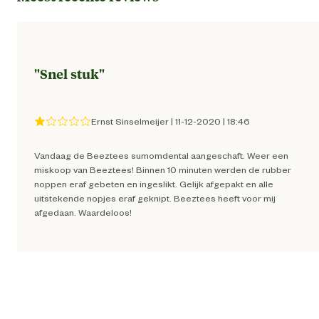
Artikel hoogte
12 
"
Snel stuk
"
Kleur detail
gro
Type speelgoed
Vulbaar speelgo
Ernst Sinselmeijer
|
11-12-2020
|
18:46
Vandaag de Beeztees sumomdental aangeschaft. Weer een
Materiaal & Samenstelling
miskoop van Beeztees! Binnen 10 minuten werden de rubber
noppen eraf gebeten en ingeslikt. Gelijk afgepakt en alle
uitstekende nopjes eraf geknipt. Beeztees heeft voor mij
Materiaal
Rubb
afgedaan. Waardeloos!
Advies & Onderhoud
Wanneer je merkt dat het hondenspeeltje beschadi
raakt en/of je hond er delen van afbijt is het beter om h
Advies
hondenspeeltje te vervangen. Hou daarom altijd je ho
gebruik
in de gaten wanneer hij/zij met speelgoed aan het spel