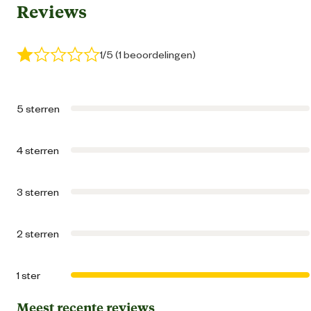
Reviews
Geschikt voor diersoort
Ho
Geschikt voor gezondheid
Verzorging van tand
1/5 (1 beoordelingen)
Geschikt voor locatie
Buit
5 sterren
Algemene informatie
4 sterren
Ean
87126951392
3 sterren
Algemene maat
2 sterren
Artikel breedte
16.1 
1 ster
Artikel diepte
7 
Meest recente reviews