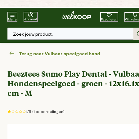
Beste Winkelketen
Tuin & Dier
Account
Favorieten
Winkelw
Menu
Zoek jouw product.
Terug naar Vulbaar speelgoed hond
Beeztees Sumo Play Dental - Vulbaa
Hondenspeelgoed - groen - 12x16.1
cm - M
1/5 (1 beoordelingen)