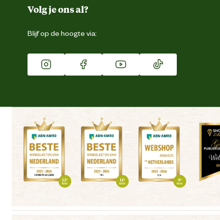
Duurzaamheid
Volg je ons al?
Eigen merk
Blijf op de hoogte via:
Franchise
Vacatures
Winkels