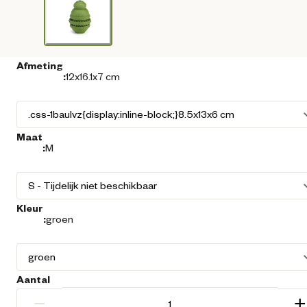
Afmeting
:
12x16.1x7 cm
Maat
:
M
Kleur
:
groen
Aantal
−
+