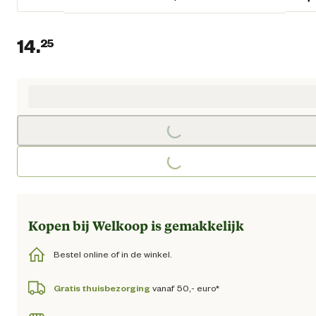
14.
25
Huidige prijs € 14,25
Loading...
Loading...
Kopen bij Welkoop is gemakkelijk
Bestel online of in de winkel.
Gratis thuisbezorging
vanaf 50,- euro*