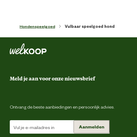
Verantwoordelijke marktdeelnemer (EU)
Hondenspeelgoed
Vulbaar speelgoed hond
Verantwoordelijke
Beezte
marktdeelnemer naam
Verantwoordelijke
Energieweg 4, 5145 
marktdeelnemer postadres
Waalwijk, the Netherlan
Meld je aan voor onze nieuwsbrief
Verantwoordelijke
backoffice@beeztees.c
marktdeelnemer mailadres
Ontvang de beste aanbiedingen en persoonlijk advies.
Aanmelden