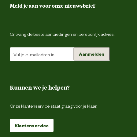
Meld je aan voor onze nieuwsbrief
Verantwoordelijke marktdeelnemer (EU)
Verantwoordelijke
Beezte
marktdeelnemer naam
Ontvang de beste aanbiedingen en persoonlijk advies.
Verantwoordelijke
Energieweg 4, 5145 
marktdeelnemer postadres
Waalwijk, the Netherlan
Aanmelden
Verantwoordelijke
backoffice@beeztees.c
marktdeelnemer mailadres
Kunnen we je helpen?
Onze klantenservice staat graag voor je klaar.
Klantenservice