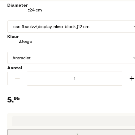
Diameter
:
24 cm
Kleur
:
Beige
Aantal
−
+
5.
95
Huidige prijs € 5,95