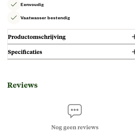
Eenvoudig
Vaatwasser bestendig
Productomschrijving
Specificaties
Gebruik & Geschiktheid
Reviews
Geschikt voor diersoort
Ho
Algemene informatie
Ean
87126951502
Nog geen reviews