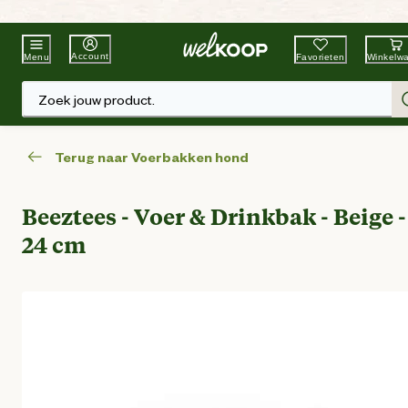
Beste Winkelketen
Tuin & Dier
Account
Favorieten
Winkelw
Menu
Zoek jouw product.
Terug naar Voerbakken hond
Beeztees - Voer & Drinkbak - Beige -
24 cm