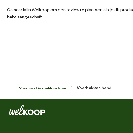
Aantal voerbakken
Ga naar Mijn Welkoop om een review te plaatsen als je dit produ
hebt aangeschaft.
Artikel breedte
30 
Artikel diameter
24 
Artikel diepte
30 
Artikel hoogte
7 
Voer en drinkbakken hond
Voerbakken hond
Kleur detail
Bei
Materiaal & Samenstelling
Materiaal
Plast