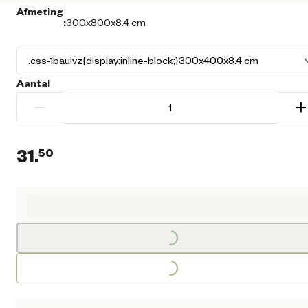
Afmeting
:
300x800x8.4 cm
Aantal
−
+
31.
50
Loading...
Huidige prijs € 31,50
Loading...