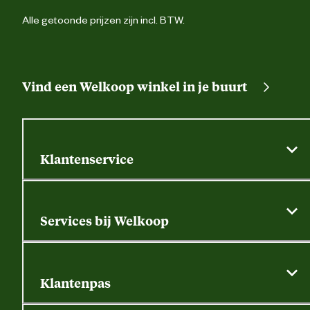
Alle getoonde prijzen zijn incl. BTW.
Vind een Welkoop winkel in je buurt
Klantenservice
Algemene actievoorwaarden
Klantenservice
Services bij Welkoop
Contactformulier
Alle services
Thuisbezorgen
Bewateringsadvies
Retouren, service en garantie
Klantenpas
Dierspecialist