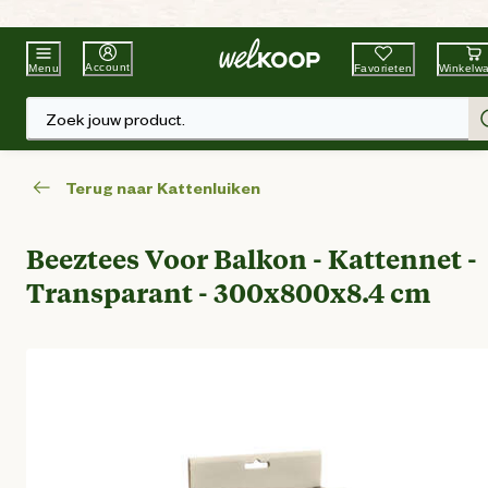
Beste Winkelketen
Tuin & Dier
Account
Favorieten
Winkelw
Menu
Zoek jouw product.
Terug naar Kattenluiken
Beeztees Voor Balkon - Kattennet -
Transparant - 300x800x8.4 cm