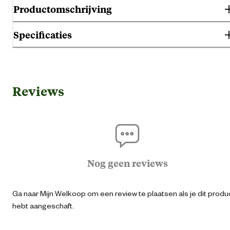
Productomschrijving
Specificaties
Gebruik & Geschiktheid
Reviews
Geschikt voor diersoort
K
Algemene informatie
Ean
87126951547
Nog geen reviews
Artikel breedte
800 
Ga naar Mijn Welkoop om een review te plaatsen als je dit produ
hebt aangeschaft.
Artikel diepte
8.4 