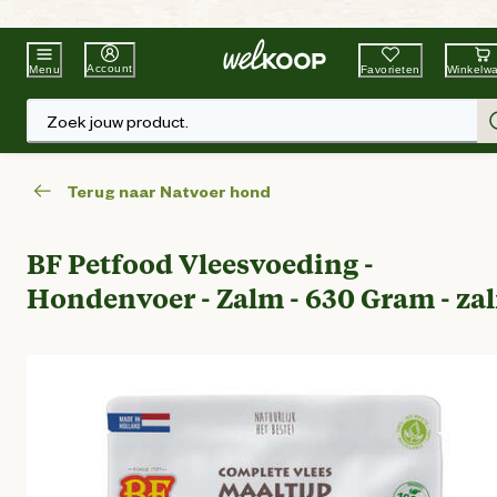
Beste Winkelketen
Tuin & Dier
Account
Favorieten
Winkelw
Menu
Zoek jouw product.
Terug naar Natvoer hond
BF Petfood Vleesvoeding -
Hondenvoer - Zalm - 630 Gram - za