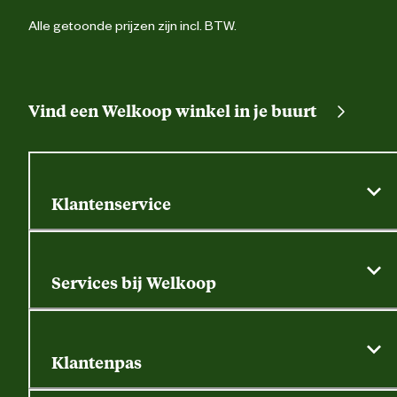
Alle getoonde prijzen zijn incl. BTW.
Advies & Onderhoud
Bewaaradvies
Koel en dro
Vind een Welkoop winkel in je buurt
Klantenservice
Algemene actievoorwaarden
Klantenservice
Services bij Welkoop
Contactformulier
Alle services
Thuisbezorgen
Bewateringsadvies
Retouren, service en garantie
Klantenpas
Dierspecialist