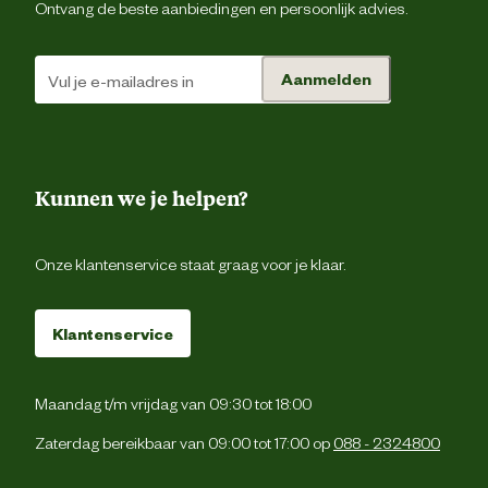
Materiaal & Samenstelling
Ontvang de beste aanbiedingen en persoonlijk advies.
Type voer
Aanmelden
Voedingsgerelateerde
eigenschappen
Kunnen we je helpen?
Voedingsvoorschrift
http://www.biofooddiervoeding.nl/image
Onze klantenservice staat graag voor je klaar.
51% kip, 10% schapenvetkanen, 10% or
Ingredienten
zalmorgaanvlees, plantaardige eiwitextr
Klantenservice
Analytische
Vocht 55,2%, Ruw eiwit 13,3%, Ruw
bestanddelen
Maandag t/m vrijdag van 09:30 tot 18:00
Zaterdag bereikbaar van 09:00 tot 17:00 op
088 - 2324800
Vitamine A 5.000 IE, Vitamine D3, 50
Nutritionele
75 mg, E1 (IJzer) 25 mg, E2 (Jodium
toevoegingen