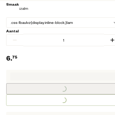
Smaak
:
zalm
Aantal
−
+
6.
75
Huidige prijs € 6,75
Loading...
Loading...