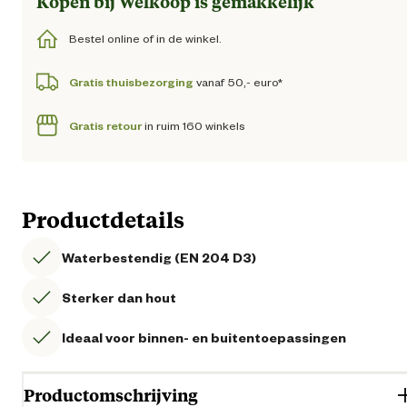
Kopen bij Welkoop is gemakkelijk
Bestel online of in de winkel.
Gratis thuisbezorging
vanaf 50,- euro*
Gratis retour
in ruim 160 winkels
Productdetails
Waterbestendig (EN 204 D3)
Sterker dan hout
Ideaal voor binnen- en buitentoepassingen
Productomschrijving