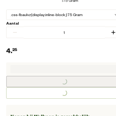
:
75 Gram
Aantal
−
+
4.
25
Huidige prijs € 4,25
Loading...
Loading...