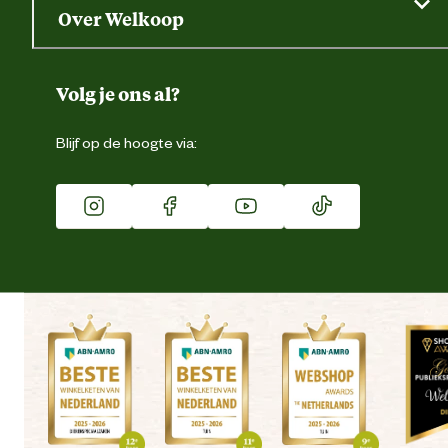
Saldo opvragen
Grondtest
Over Welkoop
Gegevens wijzigen
Over ons
Duurzaamheid
Volg je ons al?
Eigen merk
Blijf op de hoogte via:
Franchise
Vacatures
Winkels