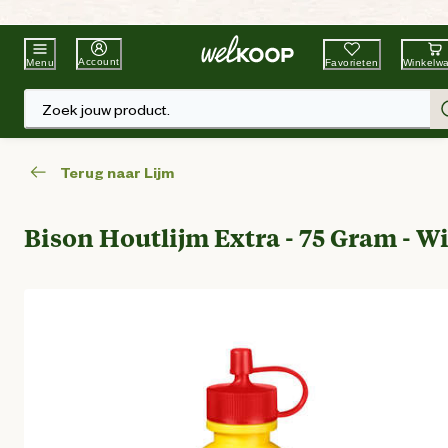
Beste Winkelketen
Tuin & Dier
Account
Favorieten
Winkelw
Menu
Zoek jouw product.
Terug naar Lijm
Bison Houtlijm Extra - 75 Gram - Wi