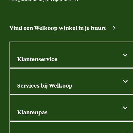
Vind een Welkoop winkel in je buurt
Klantenservice
Algemene actievoorwaarden
Klantenservice
Services bij Welkoop
Contactformulier
Alle services
Thuisbezorgen
Bewateringsadvies
Retouren, service en garantie
Klantenpas
Dierspecialist
Alles over de klantenpas
Gratis huisdier welkomstpakket