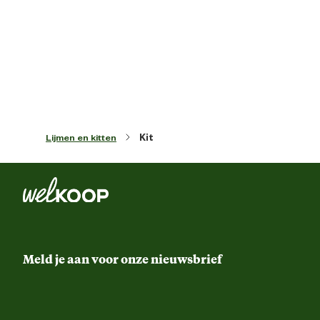
Kleur detail
transpara
Techniek & Eigenschappen
Technologische
Voor het afdichten van voeg
eigenschappen
Lijmen en kitten
Kit
Uitsluitend verwerken bij temperatur
Verwerkingstemperatuur
tussen +5°C en +40°
Meld je aan voor onze nieuwsbrief