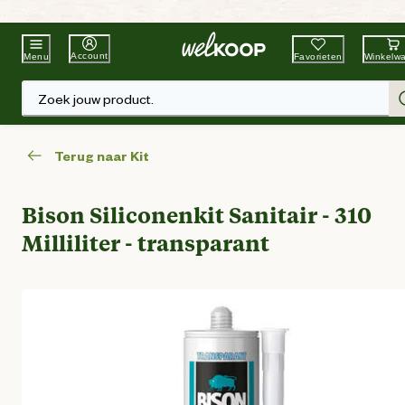
Beste Winkelketen
Tuin & Dier
Account
Favorieten
Winkelw
Menu
Zoek jouw product.
Terug naar Kit
Bison Siliconenkit Sanitair - 310
Milliliter - transparant