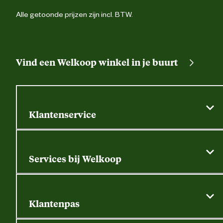
Alle getoonde prijzen zijn incl. BTW.
Vind een Welkoop winkel in je buurt
Klantenservice
Algemene actievoorwaarden
Klantenservice
Services bij Welkoop
Contactformulier
Alle services
Thuisbezorgen
Bewateringsadvies
Retouren, service en garantie
Klantenpas
Dierspecialist