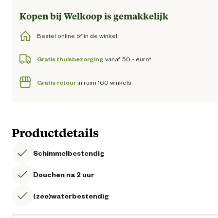
Kopen bij Welkoop is gemakkelijk
Bestel online of in de winkel.
Gratis thuisbezorging
vanaf 50,- euro*
Gratis retour
in ruim 160 winkels
Productdetails
Schimmelbestendig
Douchen na 2 uur
(zee)waterbestendig