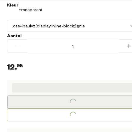
Kleur
:
transparant
Aantal
−
+
12.
95
Huidige prijs € 12,95
Loading...
Loading...