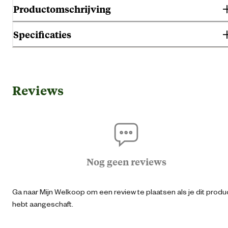
Productomschrijving
Specificaties
Hoogwaardige, blijvend elastische en waterbestendige siliconenkit op
azijnzuurbasis voor sanitaire afdichtingen. Schimmelbestendig. Na 2 uu
belastbaar met water.
Algemene informatie
Reviews
Ean
87104390171
Artikel breedte
4.9 
Artikel diepte
4.9 
Nog geen reviews
Artikel hoogte
23.1 
Ga naar Mijn Welkoop om een review te plaatsen als je dit produ
hebt aangeschaft.
Inhoud consumenten eenheid
310 Millilit