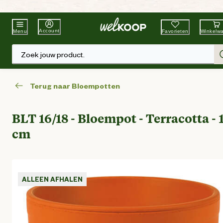
Beste Winkelketen
Tuin & Dier
Account
Favorieten
Winkelw
Menu
Zoek jouw product.
Terug naar Bloempotten
BLT 16/18 - Bloempot - Terracotta - 
cm
ALLEEN AFHALEN