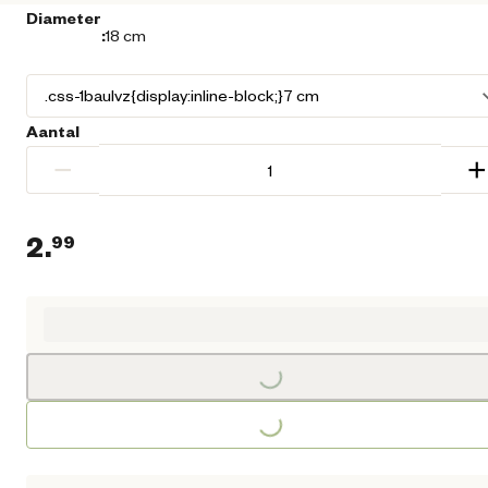
Diameter
:
18 cm
Aantal
−
+
2.
99
Huidige prijs € 2,99
Loading...
Loading...