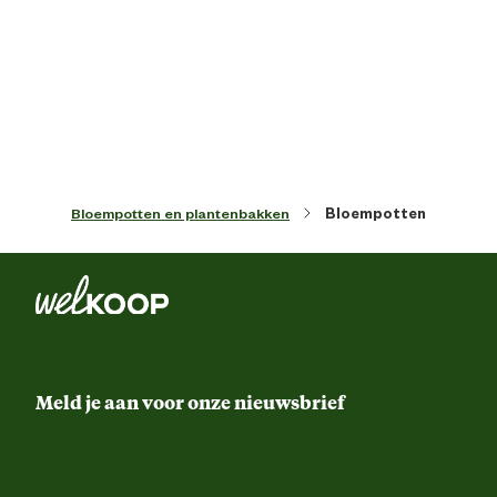
Artikel diepte
19 
Artikel hoogte
20 
Kleur detail
Terracot
Bloempotten en plantenbakken
Bloempotten
Ontwerp eigenschappen
Met drainageg
Vorm
Ro
Materiaal & Samenstelling
Meld je aan voor onze nieuwsbrief
Duurzaamheids eigenschappen
Uv-bestend
Materiaal
Terracot