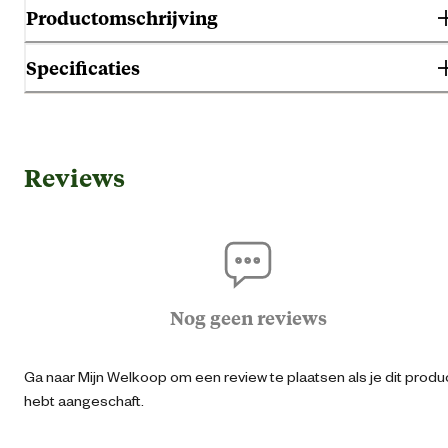
Productomschrijving
Specificaties
Handmatig uit klei gefabriceerde potterie in een authentieke terracotta
finish. UV bestendig.
Gebruik & Geschiktheid
Reviews
Geschikt voor locatie
Buit
Algemene informatie
Ean
40139210011
Nog geen reviews
Artikel breedte
19 
Ga naar Mijn Welkoop om een review te plaatsen als je dit produ
hebt aangeschaft.
Artikel diameter
18 