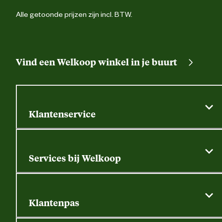
Alle getoonde prijzen zijn incl. BTW.
Vind een Welkoop winkel in je buurt
Klantenservice
Algemene actievoorwaarden
Klantenservice
Services bij Welkoop
Contactformulier
Alle services
Thuisbezorgen
Bewateringsadvies
Retouren, service en garantie
Klantenpas
Dierspecialist