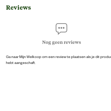
Reviews
Geschikt voor leeftijdsfase
3 jaar en oud
Algemene informatie
Ean
00368813587
Nog geen reviews
Artikel breedte
23.5 
Ga naar Mijn Welkoop om een review te plaatsen als je dit produ
hebt aangeschaft.
Artikel diepte
18 
Artikel hoogte
11.5 
Type speelgoed
Tractor