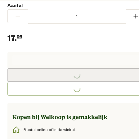
Aantal
−
+
17.
25
Huidige prijs € 17,25
Loading...
Loading...
Kopen bij Welkoop is gemakkelijk
Bestel online of in de winkel.