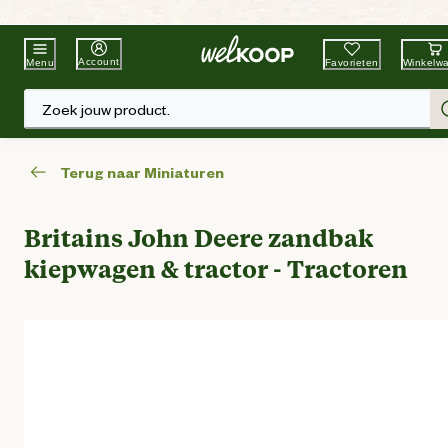
Beste Winkelketen
Tuin & Dier
Account
Favorieten
Winkelw
Menu
Zoek jouw product.
Terug naar Miniaturen
Britains John Deere zandbak
kiepwagen & tractor - Tractoren