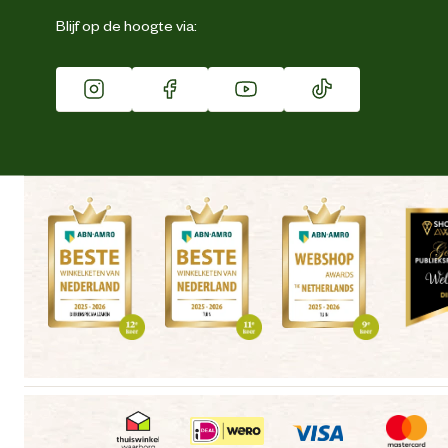
Eigen merk
Blijf op de hoogte via:
Franchise
Vacatures
Winkels