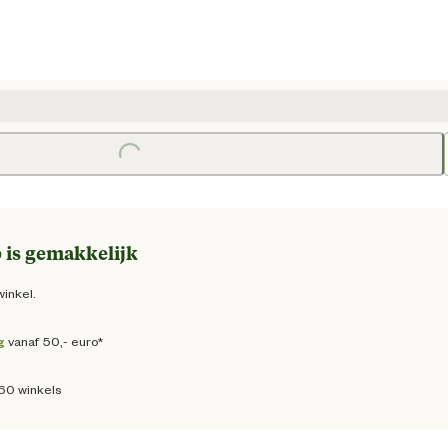
e prijs € 53,50
Loading...
Loadi
 is gemakkelijk
winkel.
g
vanaf 50,- euro*
160 winkels