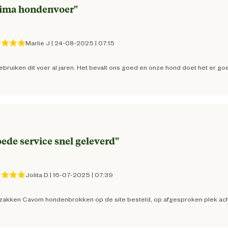
heid van uw hond.
ima hondenvoer
"
Volwassen
an het hondenvoer vrijkomt en je hond nog
Marlie J
|
24-08-2025
|
07:15
hondenvoeding over minstens 2 maaltijden
Alle ras groottes
beschikbaar is voor je hond tijdens de
ebruiken dit voer al jaren. Het bevalt ons goed en onze hond doet het er go
Geschikt voor alle rassen
8716081990094
ede service snel geleverd
"
35 cm
Jolita D
|
16-07-2025
|
07:39
15 cm
 zakken Cavom hondenbrokken op de site besteld, op afgesproken plek achter