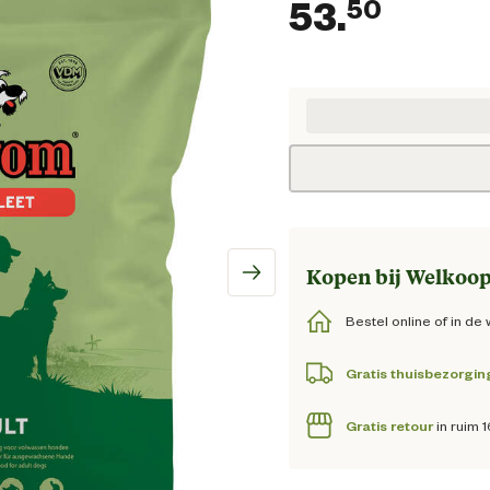
53.
50
Huidig
Kopen bij Welkoop
Bestel online of in de 
Gratis thuisbezorgin
Gratis retour
in ruim 