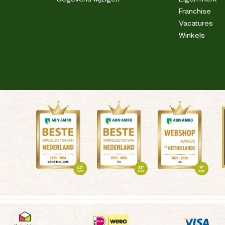
Franchise
Vacatures
Ellen A
|
13-12-2024
|
09:45
Winkels
hond doet het hier prima op.
eie brok
"
Ronny G
|
03-11-2024
|
08:22
 al jaren Cavom. De honden doen er goed op. Een aanrader.