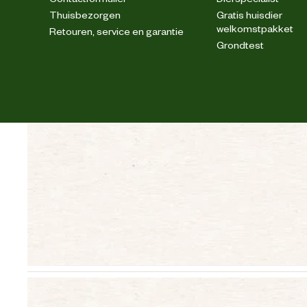
Thuisbezorgen
Gratis huisdier
welkomstpakket
Retouren, service en garantie
Grondtest
Mijn 
"
Go
Voer