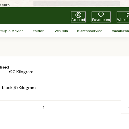
0 euro
Account
Favorieten
Winke
Hulp & Advies
Folder
Winkels
Klantenservice
Vacatures
heid
:
20 Kilogram