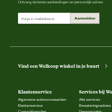
Afhankel
Ontvang de beste aanbiedingen en persoonlijk advies.
Prim
Corr
Granen (maïs, tarwe, rijst) Vlee
Aanmelden
Ingredienten
Analytische
Ruw eiwit: 24,0% Ruw vet: 16,5%
bestanddelen
Fosfor: 0,8% 
"
Vo
Vind een Welkoop winkel in je buurt
Wij z
Klantenservice
Services bij W
Algemene actievoorwaarden
Alle services
Klantenservice
Bewateringsadvies
"
Sm
Contactformulier
Dierspecialist