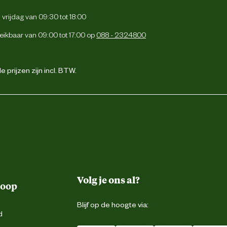
Herders ideaal, minder risico op een maagkanteling en ze eten het graag.
vrijdag van 09:30 tot 18:00
eikbaar van 09:00 tot 17:00 op
088 - 2324800
 prijzen zijn incl. BTW.
Volg je ons al?
koop
Blijf op de hoogte via:
d