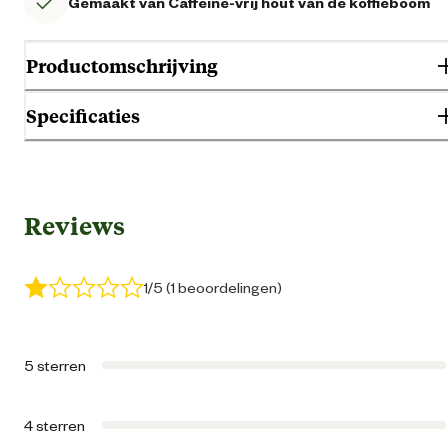
Gemaakt van Caffeine-vrij hout van de koffieboom
Productomschrijving
Specificaties
Gebruik & Geschiktheid
Reviews
Gebruiksmoment
Verwenn
Algemene informatie
1/5 (1 beoordelingen)
Ean
42603794430
5 sterren
Algemene maat
4 sterren