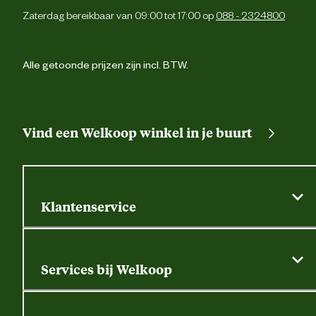
Zaterdag bereikbaar van 09:00 tot 17:00 op
088 - 2324800
Alle getoonde prijzen zijn incl. BTW.
Vind een Welkoop winkel in je buurt
Klantenservice
Algemene actievoorwaarden
Klantenservice
Services bij Welkoop
Contactformulier
Alle services
Thuisbezorgen