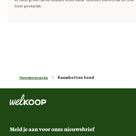
best gevaarlijk.
Graanvr
Suikervr
Voedingsgerelateerde
Zonder kunstmati
eigenschappen
conserveermiddel
Zonder kunstmatige kleur 
smaakstoff
Gebitsverzorge
Hondensnacks
Kauwbotten hond
In geval van twijfel, kies een grotere maa
Honden met bijzonder sterke kak
Voedingsvoorschrift
kunnen door de kauwstick heen bijte
Dan graag direct vervange
Ingredienten
Koffie ho
Meld je aan voor onze nieuwsbrief