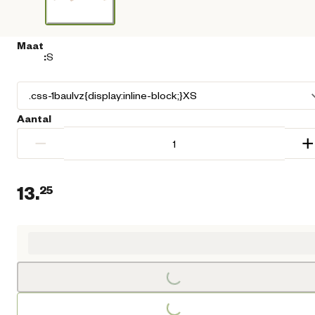
Maat
:
S
Aantal
−
+
13.
25
Huidige prijs € 13,25
Loading...