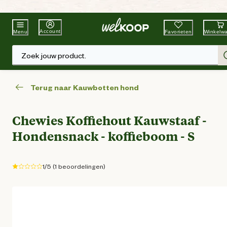
Beste Winkelketen
Tuin & Dier
Account
Favorieten
Winkelw
Menu
Zoek jouw product.
Terug naar Kauwbotten hond
Chewies Koffiehout Kauwstaaf -
Hondensnack - koffieboom - S
1/5 (1 beoordelingen)