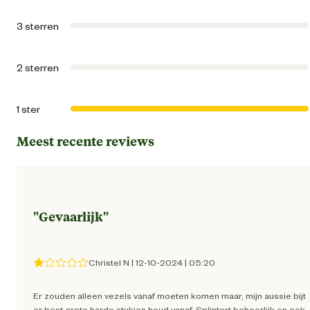
Artikel breedte
21.5 
3 sterren
Artikel diepte
5 
2 sterren
Artikel hoogte
4 
1 ster
Milieuvriendelijke en natuurlijke
Natuurli
Meest recente reviews
eigenschappen
Smaak aroma detail
koffiebo
"
Gevaarlijk
"
Type snack
Kauwstav
Materiaal & Samenstelling
Christel N
|
12-10-2024
|
05:20
Er zouden alleen vezels vanaf moeten komen maar, mijn aussie bijt
Glutenvr
er best grote harde stukjes houd vanaf. Splintert behoorlijk en ook