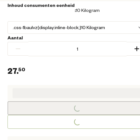
Inhoud consumenten eenheid
:
10 Kilogram
Aantal
−
+
27.
50
Huidige prijs € 27,50
Loading...
Loading...