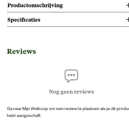
Productomschrijving
Specificaties
Gebruik & Geschiktheid
Reviews
Naja
Geschikt voor jaargetij
Voorja
Gaz
Nog geen reviews
Geschikt voor plantsoort
Moestu
Siertu
Ga naar Mijn Welkoop om een review te plaatsen als je dit produ
hebt aangeschaft.
Geschikt voor werktuig
Strooiwag