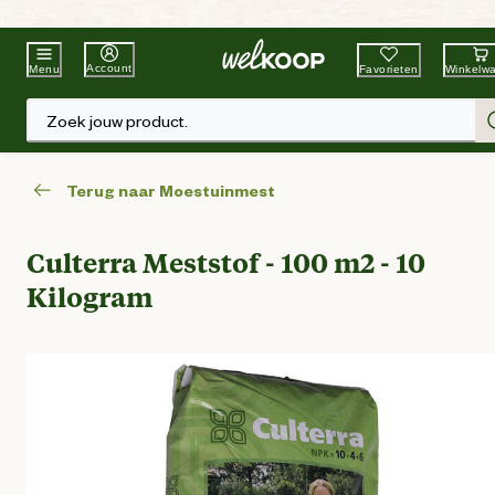
Beste Winkelketen
Tuin & Dier
Account
Favorieten
Winkelw
Menu
Zoek jouw product.
Terug naar Moestuinmest
Culterra Meststof - 100 m2 - 10
Kilogram