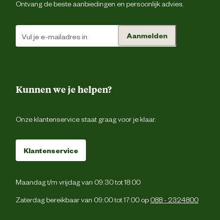
Ontvang de beste aanbiedingen en persoonlijk advies.
Productvorm
Korre
Aanmelden
Stikstof
Materiaal & Samenstelling
Kunnen we je helpen?
Aantal maanden voeding
Onze klantenservice staat graag voor je klaar.
Kalium
Klantenservice
Samenstelling
organisch-minera
Advies & Onderhoud
Maandag t/m vrijdag van 09:30 tot 18:00
Zaterdag bereikbaar van 09:00 tot 17:00 op
088 - 2324800
De aangegeven hoeveelheid gelijkmatig over de 
bemesten oppervlakte uitstrooien. Indien mogelijk 