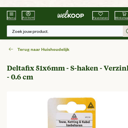
Beste Winkelketen
Tuin & Dier
Account
Favorieten
Winkelw
Menu
Zoek jouw product.
Terug naar Huishoudelijk
Deltafix 51x6mm - S-haken - Verzin
- 0.6 cm