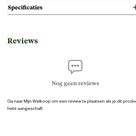
Specificaties
Algemene informatie
Reviews
Ean
87115176925
Artikel breedte
5 
Artikel diameter
0.6 
Nog geen reviews
Artikel diepte
1.5 
Ga naar Mijn Welkoop om een review te plaatsen als je dit produ
hebt aangeschaft.
Artikel hoogte
11.9 
Materiaal & Samenstelling