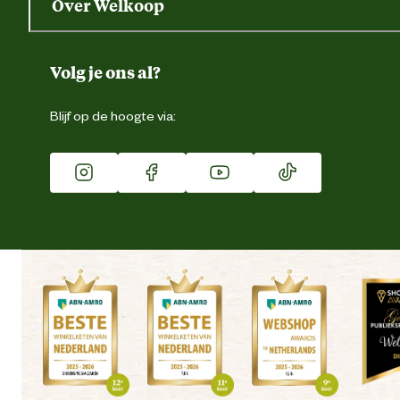
Over Welkoop
Gegevens wijzigen
Over ons
Duurzaamheid
Volg je ons al?
Eigen merk
Blijf op de hoogte via:
Franchise
Vacatures
Winkels