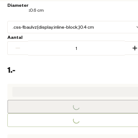
Diameter
:
0.6 cm
Aantal
−
+
1.
-
Huidige prijs € 1,00
Loading...
Loading...