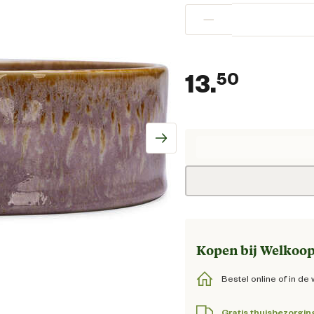
−
13.
50
Huidig
Kopen bij Welkoop
Bestel online of in de 
Gratis thuisbezorgin