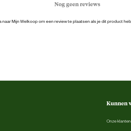
Nog geen reviews
8712695211549
 naar Mijn Welkoop om een review te plaatsen als je dit product he
16 cm
16 cm
16 cm
5.8 cm
Kunnen w
Roze
Onze klantens
Keramiek