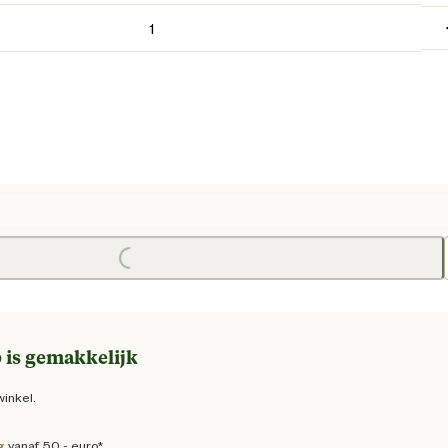
e prijs € 13,50
Loading...
 is gemakkelijk
winkel.
g
vanaf 50,- euro*