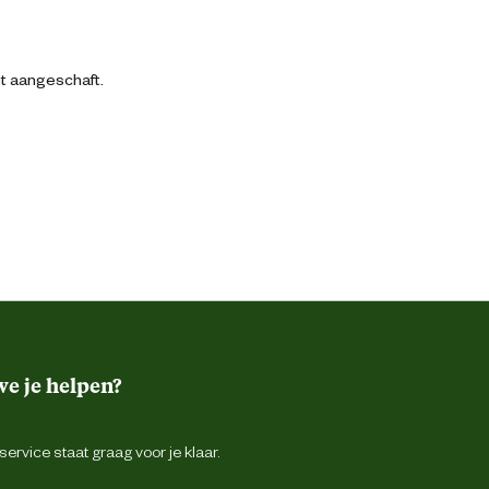
bt aangeschaft.
e je helpen?
ervice staat graag voor je klaar.