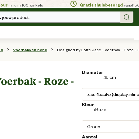
tour
in ruim 160 winkels
Gratis thuisbezorgd
vanaf 5
 jouw product.
Designed by Lotte Jace - Voerbak - Roze - 
nd
Voerbakken hond
Diameter
:
16 cm
Voerbak - Roze -
Kleur
:
Roze
Aantal