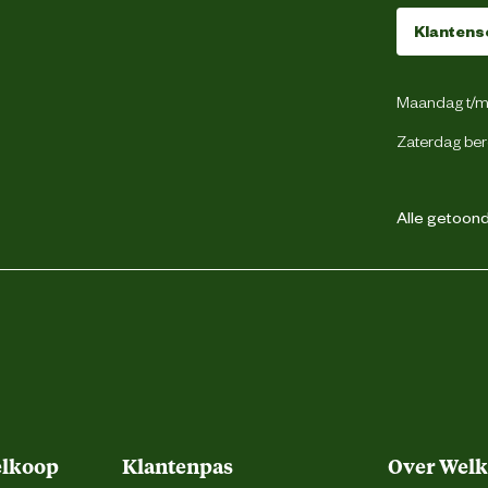
Klantens
Keramiek
Maandag t/m 
Zaterdag ber
DESIGNED BY LOTTE
Alle getoonde
weg 4, 5145 NW Waalwijk, the Netherlands
backoffice@beeztees.com
elkoop
Klantenpas
Over Wel