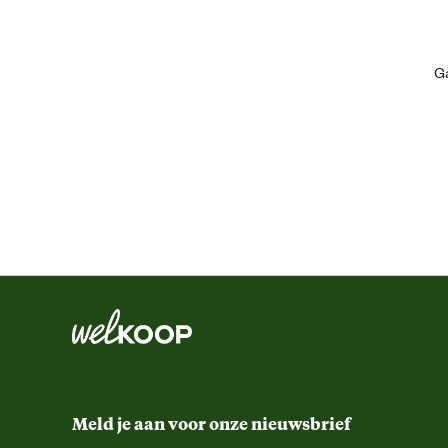
Kies voor comfort en stijl met de Designed by Lotte eetbak Jace!
Ean
Ga
Artikel breedte
Artikel diameter
Artikel diepte
Artikel hoogte
Kleur detail
Vorm
Meld je aan voor onze nieuwsbrief