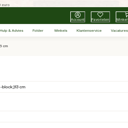
0 euro
Account
Favorieten
Winke
Hulp & Advies
Folder
Winkels
Klantenservice
Vacatures
16 cm