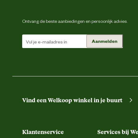
Materiaal & Samenstelling
Ontvang de beste aanbiedingen en persoonlijk advies.
Materiaal
Aanmelden
Verantwoordelijke marktdeelnemer (EU)
Verantwoordelijke marktdeelnemer naam
Verantwoordelijke marktdeelnemer postadres
Energie
Verantwoordelijke marktdeelnemer mailadres
Vind een Welkoop winkel in je buurt
Klantenservice
Services bij W