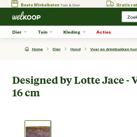
Beste Winkelketen
Tuin & Dier
Gratis re
Zoek
Dier
Tuin
Kleding
Acties
Home
Dier
Hond
Voer en drinkbakken ho
Designed by Lotte Jace - 
16 cm