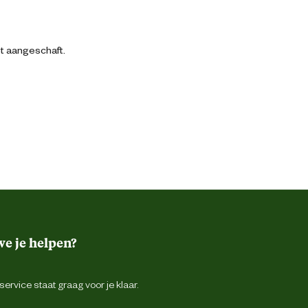
bt aangeschaft.
e je helpen?
ervice staat graag voor je klaar.