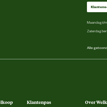
Klantens
DESIGNED BY LOTTE
Maandag t/m 
weg 4, 5145 NW Waalwijk, the Netherlands
Zaterdag ber
backoffice@beeztees.com
Alle getoonde
elkoop
Klantenpas
Over Wel