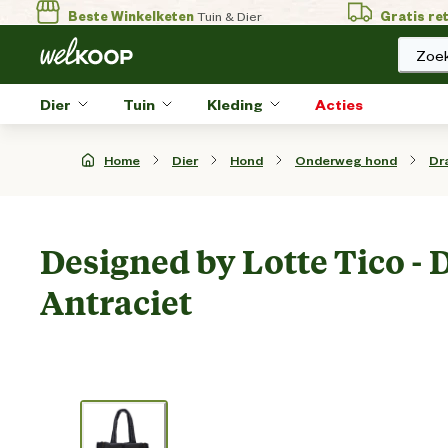
Beste Winkelketen
Tuin & Dier
Gratis re
Zoek
Dier
Tuin
Kleding
Acties
Home
Dier
Hond
Onderweg hond
Dr
Designed by Lotte Tico - 
Antraciet