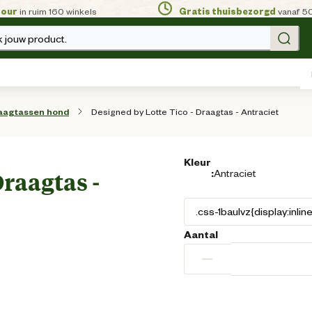
tour
in ruim 160 winkels
Gratis thuisbezorgd
vanaf 5
 jouw product.
Designed by Lotte Tico - Draagtas - Antraciet
aagtassen hond
Kleur
:
Antraciet
Draagtas -
Aantal
−