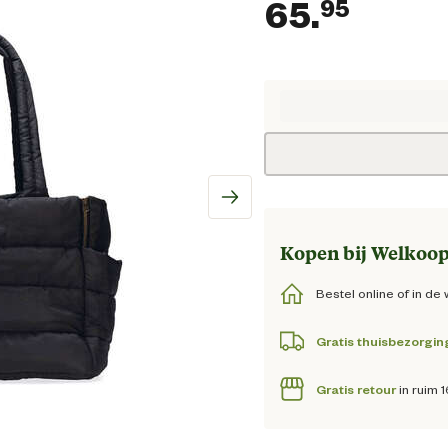
65.
95
Huidig
Kopen bij Welkoop
Bestel online of in de 
Gratis thuisbezorgin
Gratis retour
in ruim 