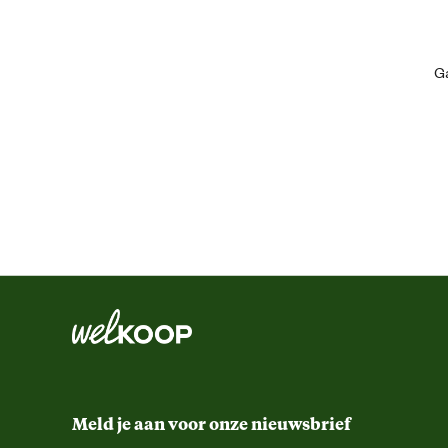
- Verharde bodem
- Maximaal draaggewicht 6,5 kg
Ean
Ga
Dierspecifieke eigenschappen
Gemaks eigenschappen
Kleur detail
Materiaal & Samenstelling
Biologisch
Materiaal
Meld je aan voor onze nieuwsbrief
Verantwoordelijke marktdeelnemer (EU)