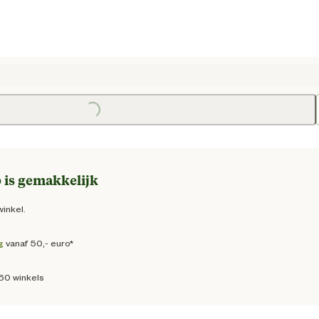
e prijs € 65,95
Loading...
Loading
 is gemakkelijk
winkel.
g
vanaf 50,- euro*
160 winkels