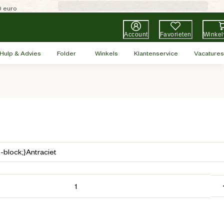
0 euro
Account
Favorieten
Winke
Hulp & Advies
Folder
Winkels
Klantenservice
Vacatures