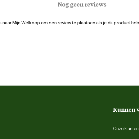
Nog geen reviews
8712695214182
 naar Mijn Welkoop om een review te plaatsen als je dit product he
Bevestiging voor tuigje of halsband
Opvouwbaar of opklapbaar
Antraciet
Nee
Kunnen w
Polyester
Onze klantens