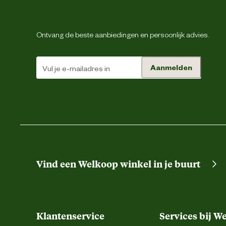
Verantwoordelijke marktdeelnemer naam
Ontvang de beste aanbiedingen en persoonlijk advies.
Verantwoordelijke marktdeelnemer postadres
Energie
Aanmelden
Verantwoordelijke marktdeelnemer mailadres
Vind een Welkoop winkel in je buurt
Klantenservice
Services bij W