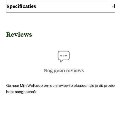
Specificaties
Sterke diepvrieszakken om diverse levensmiddelen te verpakken en in
vriezen, inclusief sluitclips.
Algemene informatie
Reviews
Ean
87124260309
Artikel breedte
30 
Artikel diepte
20 
Nog geen reviews
Artikel hoogte
31 
Ga naar Mijn Welkoop om een review te plaatsen als je dit produ
hebt aangeschaft.
Inhoud
1.5
Inhoud consumenten eenheid
100 Stu