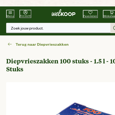
Beste Winkelketen
Tuin & Dier
Account
Favorieten
Winkelw
Menu
Zoek jouw product.
Terug naar Diepvrieszakken
Diepvrieszakken 100 stuks - 1.5 l - 
Stuks