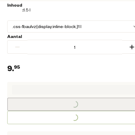
Inhoud
:
1.5 l
Aantal
−
+
9.
95
Huidige prijs € 9,95
Loading...
Loading...