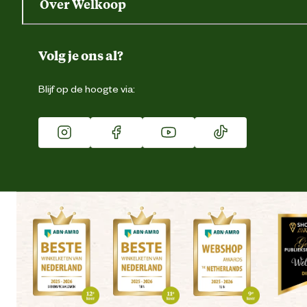
Over Welkoop
Gegevens wijzigen
Over ons
Duurzaamheid
Volg je ons al?
Eigen merk
Blijf op de hoogte via:
Franchise
Vacatures
Winkels