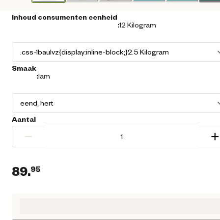
Inhoud consumenten eenheid
:
12 Kilogram
Smaak
:
lam
Aantal
−
+
89.
95
Huidige prijs € 89,95