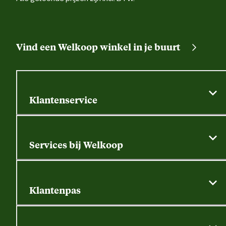
Vind een Welkoop winkel in je buurt
Klantenservice
Algemene actievoorwaarden
Klantenservice
Services bij Welkoop
Contactformulier
Alle services
Thuisbezorgen
Bewateringsadvies
Retouren, service en garantie
Klantenpas
Dierspecialist
Alles over de klantenpas
Gratis huisdier welkomstpakket