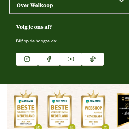
Saldo opvragen
Grondtest
Over Welkoop
Gegevens wijzigen
Over ons
Duurzaamheid
Volg je ons al?
Eigen merk
Blijf op de hoogte via:
Franchise
Vacatures
Winkels