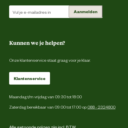
ruw eiwit 25%, ruw vet 15%, ruwe celst
Aanmelden
Analytische
2,5%, ruwe as 7,3%, omega-6-vetzu
bestanddelen
1,7%, omega-3-vetzuur 0,6%, calci
1,0%, fosfor 0,7
Advies & Onderhoud
Kunnen we je helpen?
Bewaaradvies
Koel, droog en indien mogelijk donker beware
Onze klantenservice staat graag voor je klaar.
Klantenservice
Maandag t/m vrijdag van 09:30 tot 18:00
Zaterdag bereikbaar van 09:00 tot 17:00 op
088 - 2324800
Alle getoonde prijzen zijn incl. BTW.