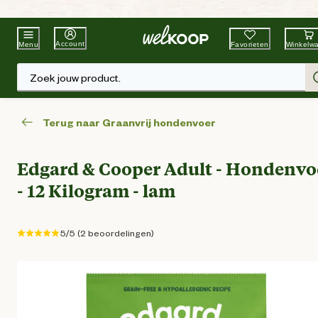
Beste Winkelketen
Tuin & Dier
Account
Favorieten
Winkelw
Menu
Zoek jouw product.
Terug naar Graanvrij hondenvoer
Edgard & Cooper Adult - Hondenvo
- 12 Kilogram - lam
5/5 (2 beoordelingen)