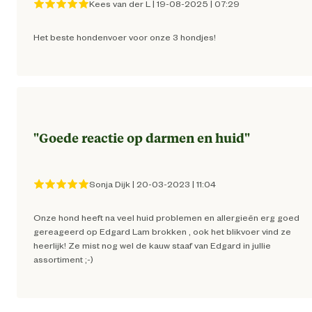
Kees van der L
|
19-08-2025
|
07:29
Inhoud consumenten eenheid
12 Kilogr
Het beste hondenvoer voor onze 3 hondjes!
Smaak aroma detail
l
Materiaal & Samenstelling
"
Goede reactie op darmen en huid
"
Materiaal
Hypoallerge
eigenschappen
Sonja Dijk
|
20-03-2023
|
11:04
Type voer
Droogvo
Onze hond heeft na veel huid problemen en allergieën erg goed
gereageerd op Edgard Lam brokken , ook het blikvoer vind ze
Glutenvr
heerlijk! Ze mist nog wel de kauw staaf van Edgard in jullie
assortiment ;-)
Graanvr
Zonder kunstmati
Voedingsgerelateerde