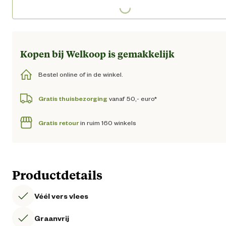
Loading...
Loading...
Kopen bij Welkoop is gemakkelijk
Bestel online of in de winkel.
Gratis thuisbezorging
vanaf 50,- euro*
Gratis retour
in ruim 160 winkels
Productdetails
Véél vers vlees
Graanvrij