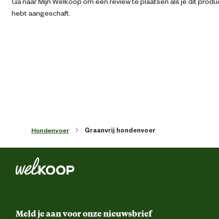
Ga naar Mijn Welkoop om een review te plaatsen als je dit produ
hebt aangeschaft.
Geschikt voor ras
Middelgroot r
Type ras
Geschikt voor alle rass
Algemene informatie
Ean
54250394850
Artikel breedte
21.5 
Hondenvoer
Graanvrij hondenvoer
Artikel diepte
13.7 
Artikel hoogte
32 
Meld je aan voor onze nieuwsbrief
Inhoud consumenten eenheid
2.5 Kilogr