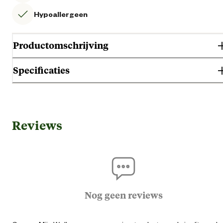
Hypoallergeen
Productomschrijving
Specificaties
Gebruik & Geschiktheid
Reviews
Geschikt voor diersoort
Actieve ho
Darmproble
Geschikt voor gezondheid
Geen specifieke behoef
Nog geen reviews
Geschikt voor leeftijdsfase
Volwass