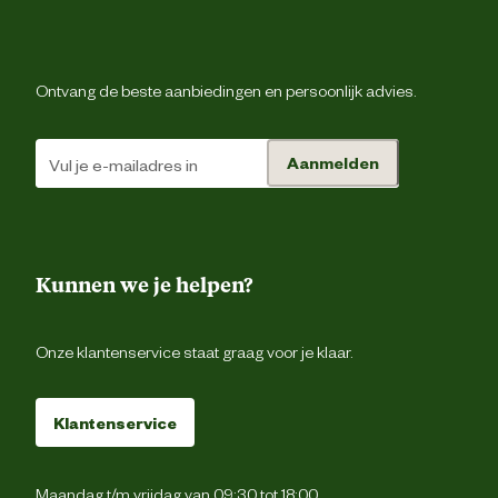
Smaak aroma detail
l
Ontvang de beste aanbiedingen en persoonlijk advies.
Materiaal & Samenstelling
Aanmelden
Materiaal
Hypoallerge
eigenschappen
Type voer
Droogvo
Kunnen we je helpen?
Glutenvr
Onze klantenservice staat graag voor je klaar.
Graanvr
Klantenservice
Zonder kunstmati
Voedingsgerelateerde
conserveermiddel
eigenschappen
Maandag t/m vrijdag van 09:30 tot 18:00
Zonder kunstmatige kleur 