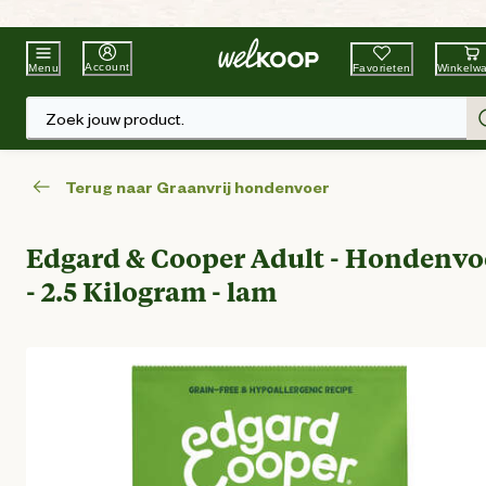
Beste Winkelketen
Tuin & Dier
Account
Favorieten
Winkelw
Menu
Zoek jouw product.
Terug naar Graanvrij hondenvoer
Edgard & Cooper Adult - Hondenvo
- 2.5 Kilogram - lam