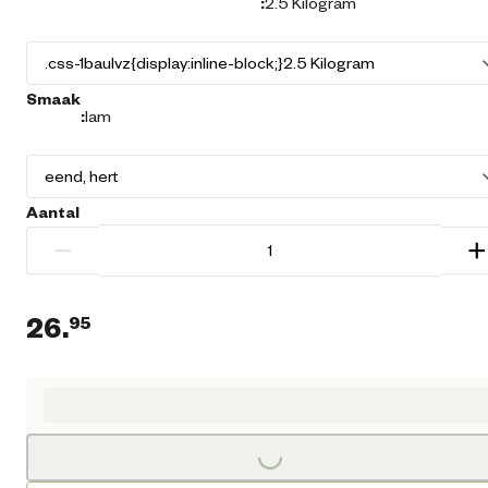
:
2.5 Kilogram
Smaak
:
lam
Aantal
−
+
26.
95
Huidige prijs € 26,95