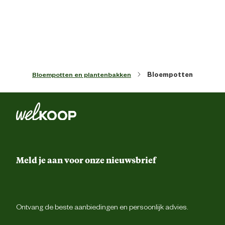
Artikel hoogte
14 
Inhoud
0.3
Bloempotten en plantenbakken
Bloempotten
Kleur detail
Living bla
Lengte
15 
Ontwerp eigenschappen
Met drainageg
Meld je aan voor onze nieuwsbrief
Vorm
Ro
Materiaal & Samenstelling
Ontvang de beste aanbiedingen en persoonlijk advies.