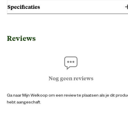
Specificaties
Gebruik & Geschiktheid
Reviews
Geschikt voor locatie
Buit
Algemene informatie
Ean
87119041064
Nog geen reviews
Artikel breedte
15 
Ga naar Mijn Welkoop om een review te plaatsen als je dit produ
hebt aangeschaft.
Artikel diameter
15 
Artikel diepte
15 