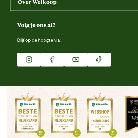
Over Welkoop
Gegevens wijzigen
Over ons
Duurzaamheid
Volg je ons al?
Eigen merk
Blijf op de hoogte via:
Franchise
Vacatures
Winkels