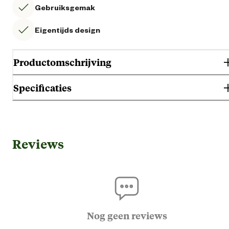
Gebruiksgemak
Eigentijds design
Productomschrijving
Specificaties
Gebruik & Geschiktheid
Reviews
Geschikt voor locatie
Buit
Algemene informatie
Ean
87119041842
Nog geen reviews