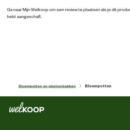
Artikel breedte
28.5 
Ga naar Mijn Welkoop om een review te plaatsen als je dit produ
hebt aangeschaft.
Artikel diameter
30 
Artikel diepte
28.5 
Artikel hoogte
26 
Inhoud
0.4
Bloempotten en plantenbakken
Bloempotten
Kleur detail
Antraci
Lengte
29 
Met drainageg