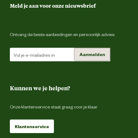
Ontwerp eigenschappen
Meld je aan voor onze nieuwsbrief
Met waterbuff
Vorm
Ro
Ontvang de beste aanbiedingen en persoonlijk advies.
Materiaal & Samenstelling
Aanmelden
Uv-bestend
Duurzaamheids eigenschappen
Winterva
Kunnen we je helpen?
Materiaal
Kunstst
Onze klantenservice staat graag voor je klaar.
Klantenservice