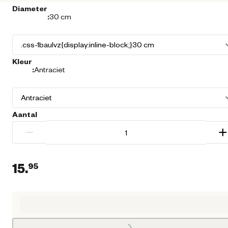
Diameter
:
30 cm
Kleur
:
Antraciet
Aantal
−
+
15.
95
Loading...
Huidige prijs € 15,95