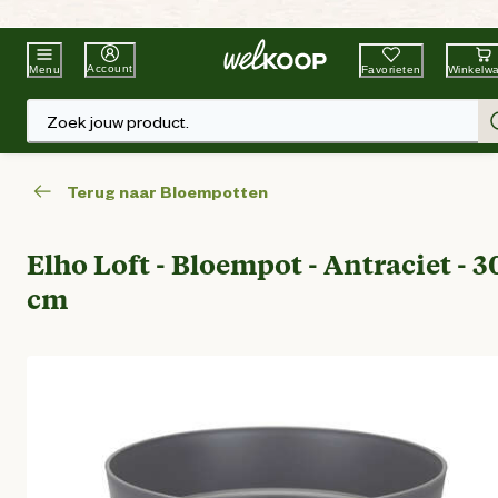
Beste Winkelketen
Tuin & Dier
Account
Favorieten
Winkelw
Menu
Zoek jouw product.
Terug naar Bloempotten
Elho Loft - Bloempot - Antraciet - 3
cm