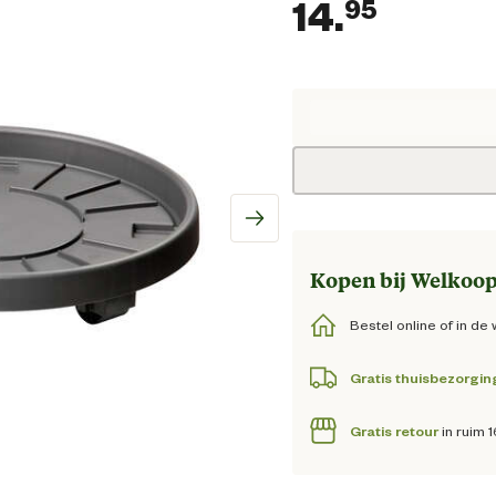
14.
95
Huidig
Kopen bij Welkoop
Bestel online of in de 
Gratis thuisbezorgin
Gratis retour
in ruim 