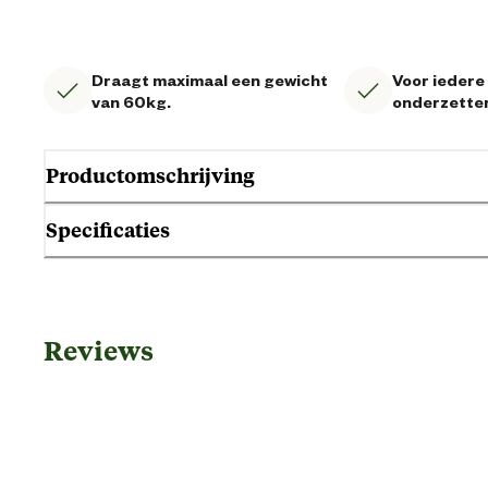
Draagt maximaal een gewicht
Voor iedere
van 60kg.
onderzetter
Productomschrijving
Specificaties
Gebruik & Geschiktheid
Reviews
Geschikt voor locatie
Algemene informatie
Ean