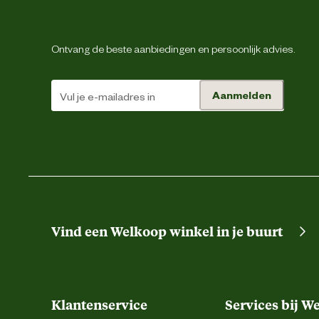
Lengte
Ontvang de beste aanbiedingen en persoonlijk advies.
Vorm
Aanmelden
Materiaal & Samenstelling
Duurzaamheids eigenschappen
Materiaal eigenschappen
Vind een Welkoop winkel in je buurt
Klantenservice
Services bij W