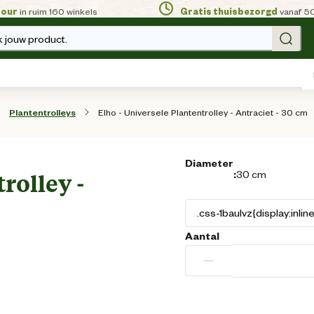
tour
in ruim 160 winkels
Gratis thuisbezorgd
vanaf 5
 jouw product.
Elho - Universele Plantentrolley - Antraciet - 30 cm
Plantentrolleys
Diameter
:
30 cm
rolley -
Aantal
−