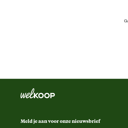
Artikel breedte
Ga
Artikel diameter
Artikel diepte
Artikel hoogte
Functionele eigenschappen
Inhoud
Kleur detail
Meld je aan voor onze nieuwsbrief