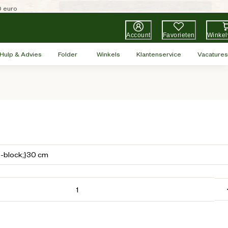
0 euro
Account
Favorieten
Winke
Hulp & Advies
Folder
Winkels
Klantenservice
Vacatures