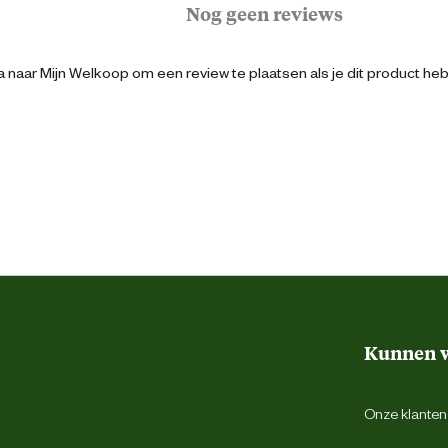
Nog geen reviews
29.5 cm
 naar Mijn Welkoop om een review te plaatsen als je dit product he
30 cm
29.5 cm
6 cm
Wielen
Kunnen w
5 l
Onze klantens
Antraciet