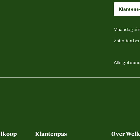
29 cm
Klantens
Rond
Maandag t/m 
Zaterdag ber
Alle getoonde
Uv-bestendig
Wintervast
Waterdicht
elkoop
Klantenpas
Over Wel