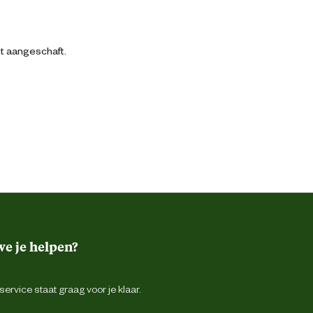
bt aangeschaft.
e je helpen?
ervice staat graag voor je klaar.