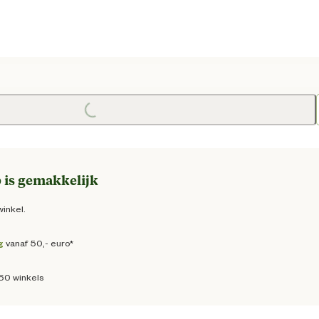
e prijs € 14,95
Loading...
 is gemakkelijk
winkel.
g
vanaf 50,- euro*
160 winkels