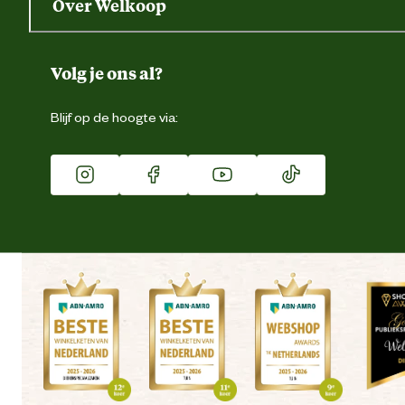
Over Welkoop
Gegevens wijzigen
Over ons
Duurzaamheid
Volg je ons al?
Eigen merk
Blijf op de hoogte via:
Franchise
Vacatures
Winkels