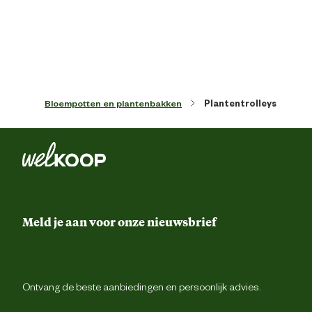
Artikel hoogte
6 
Functionele eigenschappen
Wiel
Bloempotten en plantenbakken
Plantentrolleys
Inhoud
7
Kleur detail
Antraci
Lengte
34 
Meld je aan voor onze nieuwsbrief
Vorm
Ro
Materiaal & Samenstelling
Ontvang de beste aanbiedingen en persoonlijk advies.