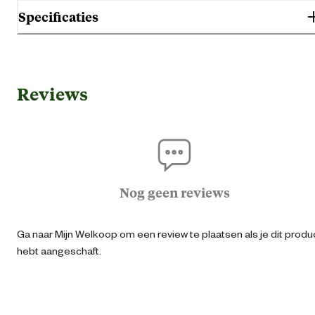
Specificaties
Gebruik & Geschiktheid
Reviews
Geschikt voor locatie
Binn
Algemene informatie
Ean
87119043139
Nog geen reviews
Artikel breedte
34.5 
Ga naar Mijn Welkoop om een review te plaatsen als je dit produ
hebt aangeschaft.
Artikel diameter
35 
Artikel diepte
34.5 