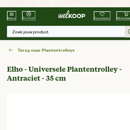
Beste Winkelketen
Tuin & Dier
Account
Favorieten
Winkelw
Menu
Zoek jouw product.
Terug naar Plantentrolleys
Elho - Universele Plantentrolley -
Antraciet - 35 cm