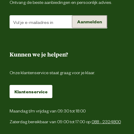
Ontvang de beste aanbiedingen en persoonlijk advies.
Type schoen
Werkscho
Aanmelden
Techniek & Eigenschappen
Fysieke eigenschappen
Lichtgewic
Kunnen we je helpen?
Hoogte schacht
La
Onze klantenservice staat graag voor je klaar.
Hoogte schoen
La
Klantenservice
Veiligheids eigenschappen
Anti-slipzo
Maandag t/m vrijdag van 09:30 tot 18:00
Veiligheidsnorm
Zaterdag bereikbaar van 09:00 tot 17:00 op
088 - 2324800
Materiaal & Samenstelling