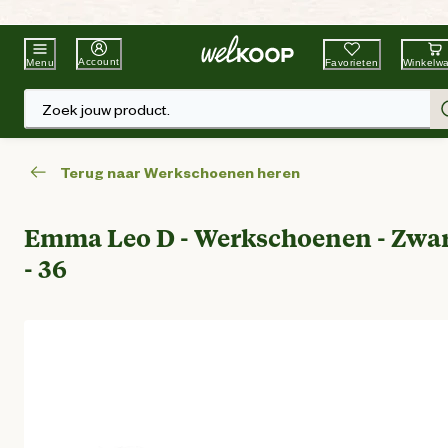
Beste Winkelketen
Tuin & Dier
Account
Favorieten
Winkelw
Menu
Zoek jouw product.
Terug naar Werkschoenen heren
Emma Leo D - Werkschoenen - Zwa
- 36