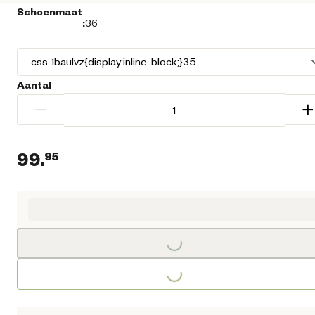
Schoenmaat
:
36
Aantal
−
+
99.
95
Huidige prijs € 99,95
Loading...
Loading...