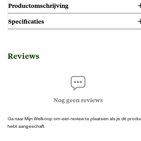
Productomschrijving
Specificaties
Gebruik & Geschiktheid
Reviews
Geschikt voor geslacht
Her
Agraris
Geschikt voor sector
Bo
Nog geen reviews
Algemene informatie
Ga naar Mijn Welkoop om een review te plaatsen als je dit produ
Ean
87153160534
hebt aangeschaft.