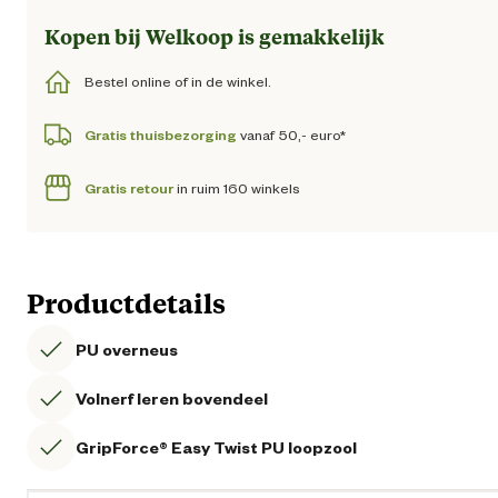
Kopen bij Welkoop is gemakkelijk
Bestel online of in de winkel.
Gratis thuisbezorging
vanaf 50,- euro*
Gratis retour
in ruim 160 winkels
Productdetails
PU overneus
Volnerf leren bovendeel
GripForce® Easy Twist PU loopzool