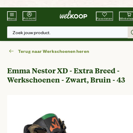
Beste Winkelketen
Tuin & Dier
Account
Favorieten
Winkelw
Menu
Zoek jouw product.
Terug naar Werkschoenen heren
Emma Nestor XD - Extra Breed -
Werkschoenen - Zwart, Bruin - 43