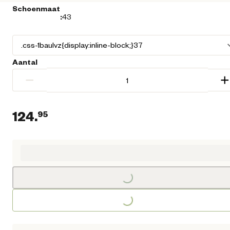
Schoenmaat
:
43
Aantal
−
+
124.
95
Huidige prijs € 124,95
Loading...
Loading...