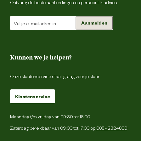
Ontvang de beste aanbiedingen en persoonlijk advies.
Type schoen
Werkscho
Aanmelden
Techniek & Eigenschappen
Fysieke eigenschappen
Lichtgewic
Kunnen we je helpen?
Hoogte schacht
Ho
Onze klantenservice staat graag voor je klaar.
Hoogte schoen
Ho
Klantenservice
Veiligheids eigenschappen
Anti-slipzo
Maandag t/m vrijdag van 09:30 tot 18:00
Veiligheidsnorm
Zaterdag bereikbaar van 09:00 tot 17:00 op
088 - 2324800
Materiaal & Samenstelling