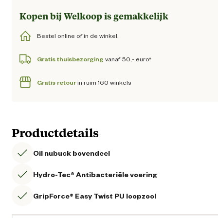
Kopen bij Welkoop is gemakkelijk
Bestel online of in de winkel.
Gratis thuisbezorging
vanaf 50,- euro*
Gratis retour
in ruim 160 winkels
Productdetails
Oil nubuck bovendeel
Hydro-Tec® Antibacteriële voering
GripForce® Easy Twist PU loopzool