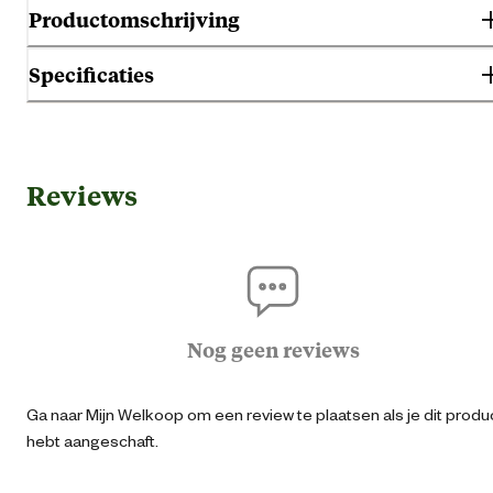
Productomschrijving
Specificaties
Gebruik & Geschiktheid
Reviews
Geschikt voor geslacht
Her
Bo
Geschikt voor sector
Logisti
Nog geen reviews
Algemene informatie
Ga naar Mijn Welkoop om een review te plaatsen als je dit produ
Ean
87153160753
hebt aangeschaft.