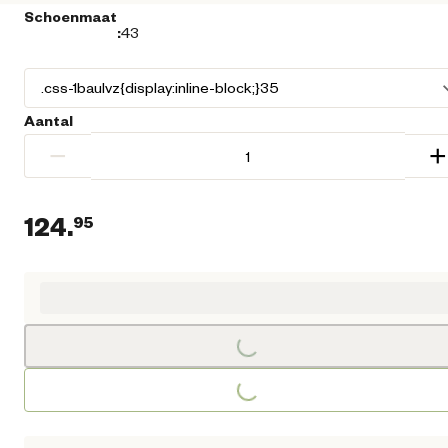
Schoenmaat
:
43
Aantal
−
+
124.
95
Huidige prijs € 124,95
Loading...
Loading...