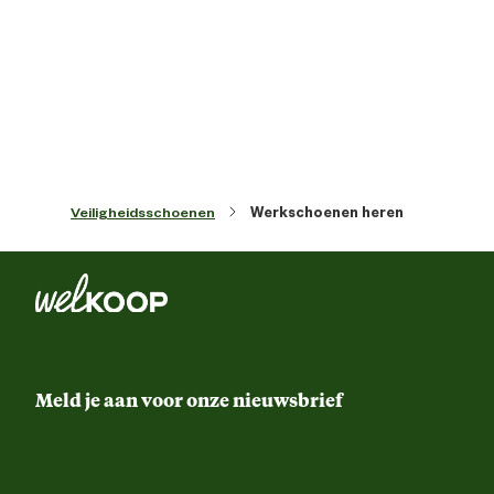
Schokabsorbere
Comfort en ergonomische
eigenschappen
Uitneemba
inlegzo
Antibacterie
Veiligheidsschoenen
Werkschoenen heren
Functionele eigenschappen
Antistatis
Kleur detail
Gri
Schoenmaat
Meld je aan voor onze nieuwsbrief
Sluiting
Vet