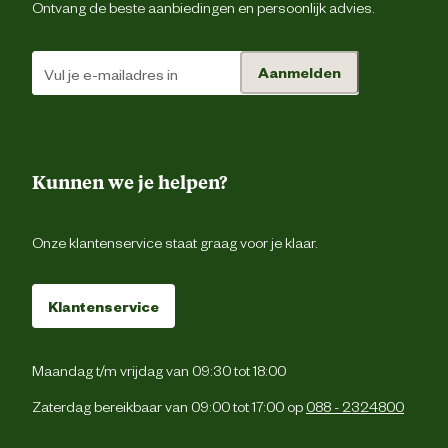
Ontvang de beste aanbiedingen en persoonlijk advies.
Type leest
Normale lee
Aanmelden
Type schoen
Werkscho
Techniek & Eigenschappen
Kunnen we je helpen?
Fysieke eigenschappen
Lichtgewic
Onze klantenservice staat graag voor je klaar.
Hoogte schacht
La
Klantenservice
Hoogte schoen
La
Maandag t/m vrijdag van 09:30 tot 18:00
Veiligheids eigenschappen
Anti-slipzo
Zaterdag bereikbaar van 09:00 tot 17:00 op
088 - 2324800
Veiligheidsnorm