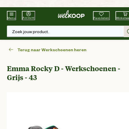
Beste Winkelketen
Tuin & Dier
Account
Favorieten
Winkelw
Menu
Zoek jouw product.
Terug naar Werkschoenen heren
Emma Rocky D - Werkschoenen -
Grijs - 43