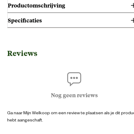
Productomschrijving
Specificaties
Gebruik & Geschiktheid
Reviews
Geschikt voor geslacht
Her
Agraris
Geschikt voor sector
Bo
Nog geen reviews
Logisti
Ga naar Mijn Welkoop om een review te plaatsen als je dit produ
Algemene informatie
hebt aangeschaft.
Ean
87153160737