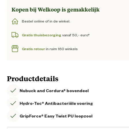
Kopen bij Welkoop is gemakkelijk
Bestel online of in de winkel.
Gratis thuisbezorging
vanaf 50,- euro*
Gratis retour
in ruim 160 winkels
Productdetails
Nubuck and Cordura® bovendeel
Hydro-Tec® Antibacteriële voering
GripForce® Easy Twist PU loopzool