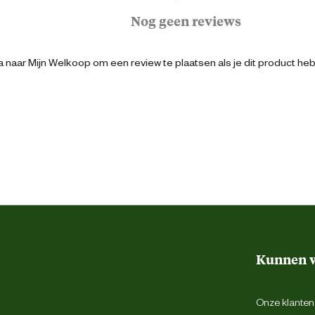
Nog geen reviews
Volwassen
 naar Mijn Welkoop om een review te plaatsen als je dit product he
Alle ras groottes
Extra groot
Groot
Klein
8710255202051
Kunnen w
40 cm
Onze klantens