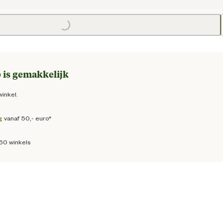
e prijs € 54,95
Loading...
Loadin
 is gemakkelijk
winkel.
g
vanaf 50,- euro*
160 winkels