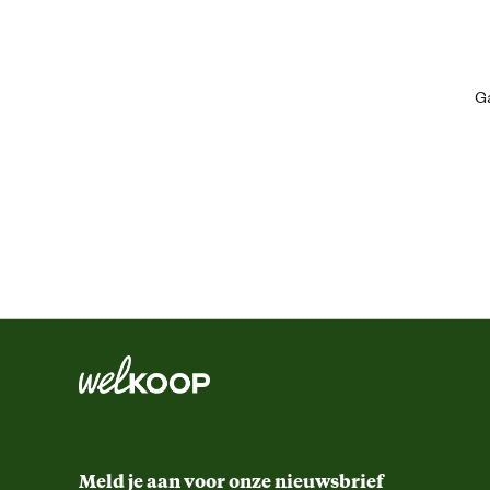
Geschikt voor leeftijdsfase
Ga
Geschikt voor ras
Algemene informatie
Ean
Artikel breedte
Meld je aan voor onze nieuwsbrief