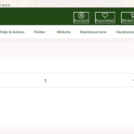
0 euro
Account
Favorieten
Winke
Hulp & Advies
Folder
Winkels
Klantenservice
Vacatures