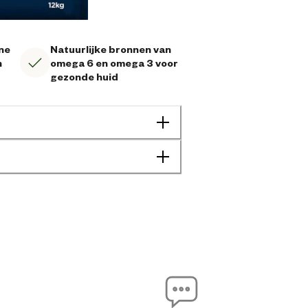
ne
Natuurlijke bronnen van
n
omega 6 en omega 3 voor
gezonde huid
Geen specifieke eigenschap
Gewichtsbeheersing
Huid vacht probleem