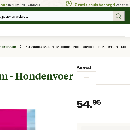
tour
in ruim 160 winkels
Gratis thuisbezorgd
vanaf 5
 jouw product.
Eukanuba Mature Medium - Hondenvoer - 12 Kilogram - kip
nbrokken
Aantal
m - Hondenvoer
−
54.
95