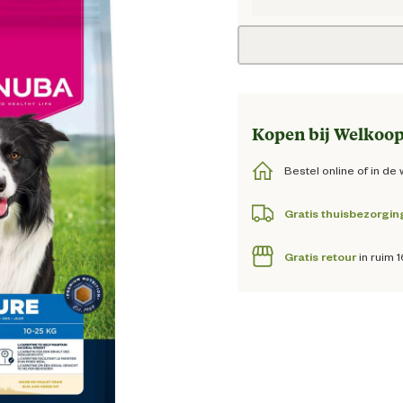
Huidig
Kopen bij Welkoop
Bestel online of in de 
Gratis thuisbezorgin
Gratis retour
in ruim 