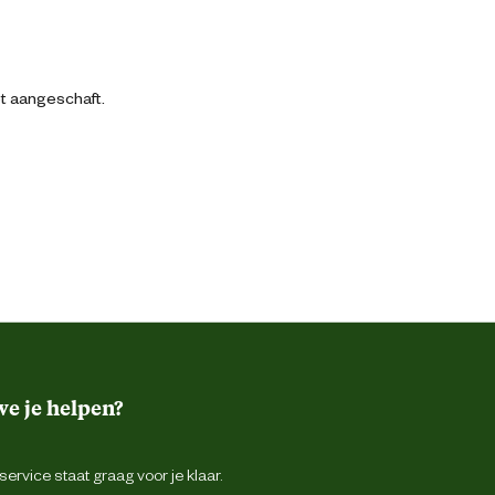
bt aangeschaft.
e je helpen?
ervice staat graag voor je klaar.