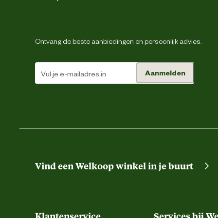
Artikel diepte
Artikel hoogte
Ontvang de beste aanbiedingen en persoonlijk advies.
Inhoud consumenten eenheid
Aanmelden
Ondersteund
Smaak aroma detail
Materiaal & Samenstelling
Vind een Welkoop winkel in je buurt
Biologisch
Type voer
Klantenservice
Services bij W