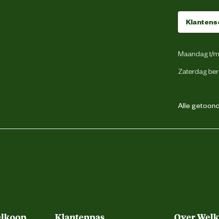
80 cm
Klantens
10.6 cm
Maandag t/m 
12 Kilogram
Zaterdag ber
Soepele gewrichten
Alle getoonde
kip
Nee
Droogvoer
elkoop
Klantenpas
Over Wel