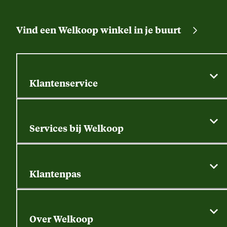
Vind een Welkoop winkel in je buurt
Klantenservice
Algemene actievoorwaarden
Klantenservice
Services bij Welkoop
Contactformulier
Alle services
Thuisbezorgen
Bewateringsadvies
Retouren, service en garantie
Klantenpas
Dierspecialist
Alles over de klantenpas
Gratis huisdier welkomstpakket
Saldo opvragen
Grondtest
Over Welkoop
Gegevens wijzigen