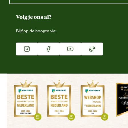
Over ons
Duurzaamheid
Volg je ons al?
Eigen merk
Blijf op de hoogte via:
Franchise
Vacatures
Winkels