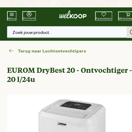
Beste Winkelketen
Tuin & Dier
Account
Favorieten
Winkelw
Menu
Zoek jouw product.
Terug naar Luchtontvochtigers
EUROM DryBest 20 - Ontvochtiger -
20 l/24u