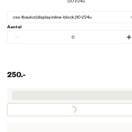
:
20 l/24u
Aantal
−
+
250.
-
Loading...
Huidige prijs € 250,00