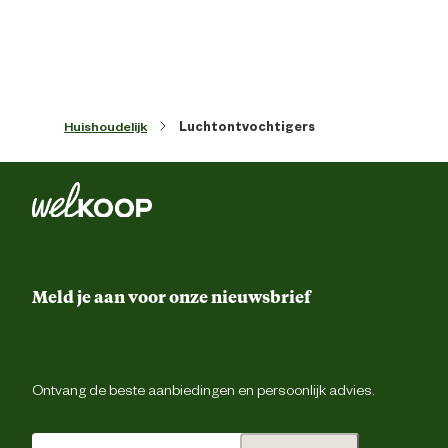
Inhoud brandstoftank
5
Techniek & Eigenschappen
Hygromet
Huishoudelijk
Luchtontvochtigers
Technologische eigenschappen
Indicator volle ta
Met displ
Advies & Onderhoud
Meld je aan voor onze nieuwsbrief
Garantie
2 ja
Verantwoordelijke marktdeelnemer (EU)
Ontvang de beste aanbiedingen en persoonlijk advies.
Verantwoordelijke
Eur
marktdeelnemer naam