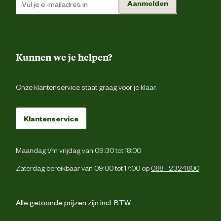
Aanmelden
Verantwoordelijke
Kokosstraat 20, 8281 J
marktdeelnemer postadres
Genemuid
Kunnen we je helpen?
Verantwoordelijke
info@eurom.
marktdeelnemer mailadres
Onze klantenservice staat graag voor je klaar.
Klantenservice
Maandag t/m vrijdag van 09:30 tot 18:00
Zaterdag bereikbaar van 09:00 tot 17:00 op
088 - 2324800
Alle getoonde prijzen zijn incl. BTW.