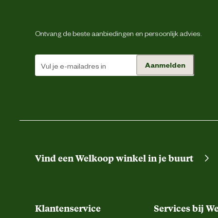
Materiaal & Samenstelling
Ontvang de beste aanbiedingen en persoonlijk advies.
Biologisch
Aanmelden
Materiaal
Materiaal mat
Materiaal rand
Vind een Welkoop winkel in je buurt
Materiaal veiligheidsnet
Klantenservice
Services bij W