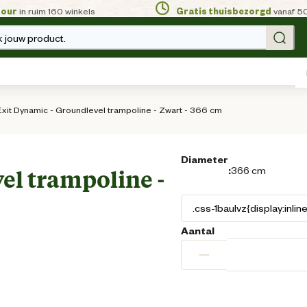
tour
in ruim 160 winkels
Gratis thuisbezorgd
vanaf 5
 jouw product.
Exit Dynamic - Groundlevel trampoline - Zwart - 366 cm
Diameter
:
366 cm
el trampoline -
Aantal
−