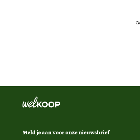
Artikel diameter
Ga
Breedte rand
Kleur detail
Meegeleverde accessoires
Vorm
Dikte frame
Dikte rand
Meld je aan voor onze nieuwsbrief