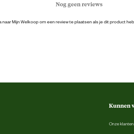
Nog geen reviews
366 cm
 naar Mijn Welkoop om een review te plaatsen als je dit product he
45 cm
Zwart
veiligheidsnet
Rond
Kunnen w
42 mm
Onze klantens
30 mm