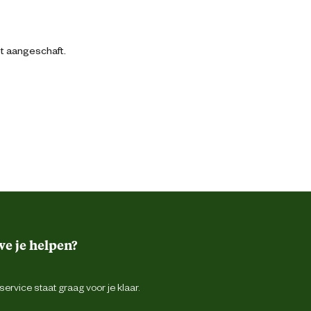
bt aangeschaft.
e je helpen?
ervice staat graag voor je klaar.