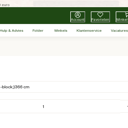
0 euro
Account
Favorieten
Winke
Hulp & Advies
Folder
Winkels
Klantenservice
Vacatures