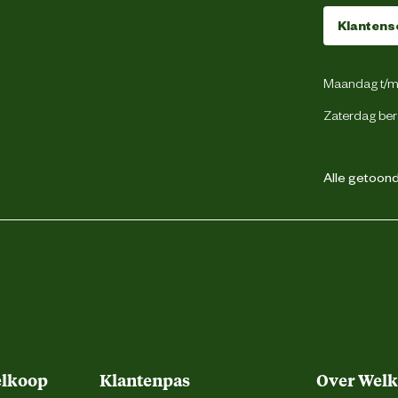
Klantens
Nee
Maandag t/m 
Zaterdag ber
Metaal
Alle getoonde
Polypropyleen
PVC
PVC
elkoop
Klantenpas
Over Wel