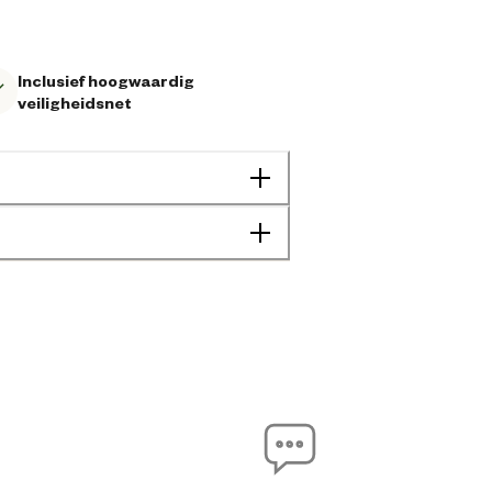
Inclusief hoogwaardig
veiligheidsnet
3 jaar en ouder
8720088268421