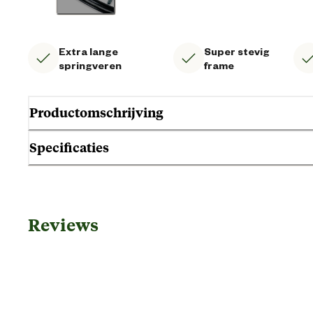
Extra lange
Super stevig
springveren
frame
Productomschrijving
Specificaties
Gebruik & Geschiktheid
Reviews
Geschikt voor leeftijdsfase
Algemene informatie
Ean