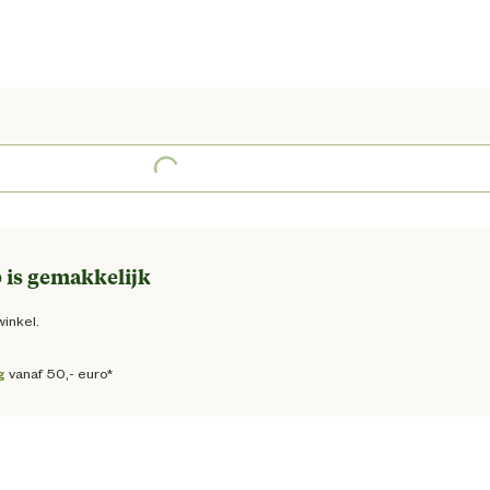
ge prijs € 949,00
Loading...
 is gemakkelijk
winkel.
g
vanaf 50,- euro*