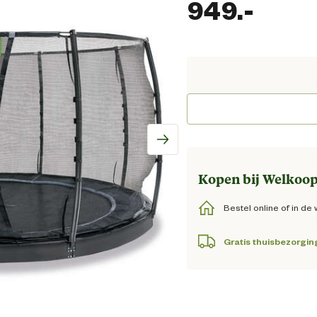
949.
-
Huidi
Kopen bij Welkoop
Bestel online of in de 
Gratis thuisbezorgin