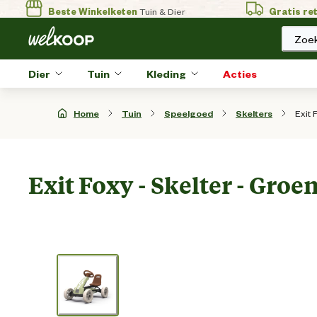
Beste Winkelketen
Tuin & Dier
Gratis re
Zoek
Dier
Tuin
Kleding
Acties
Exit 
Home
Tuin
Speelgoed
Skelters
Exit Foxy - Skelter - Groe