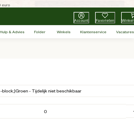
0 euro
Account
Favorieten
Winke
Hulp & Advies
Folder
Winkels
Klantenservice
Vacatures