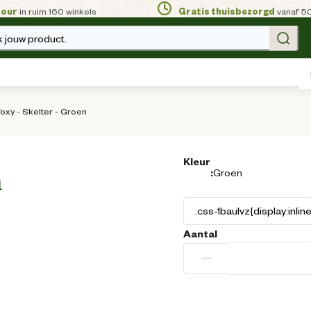
tour
in ruim 160 winkels
Gratis thuisbezorgd
vanaf 5
 jouw product.
Foxy - Skelter - Groen
Kleur
:
Groen
n
Aantal
−