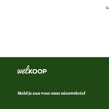
Artikel breedte
Ga
Artikel diepte
Artikel hoogte
Gemaks eigenschappen
Inhoud consumenten eenheid
Kleur detail
Materiaal & Samenstelling
Meld je aan voor onze nieuwsbrief
Materiaal