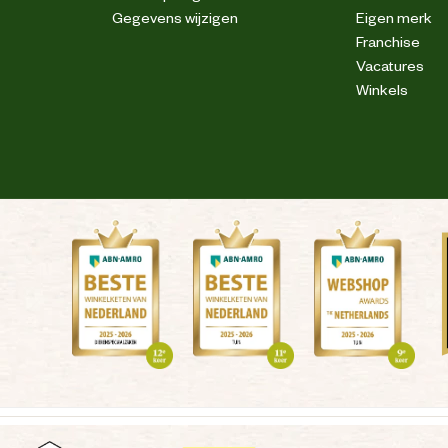
Gegevens wijzigen
Eigen merk
Franchise
Vacatures
Winkels