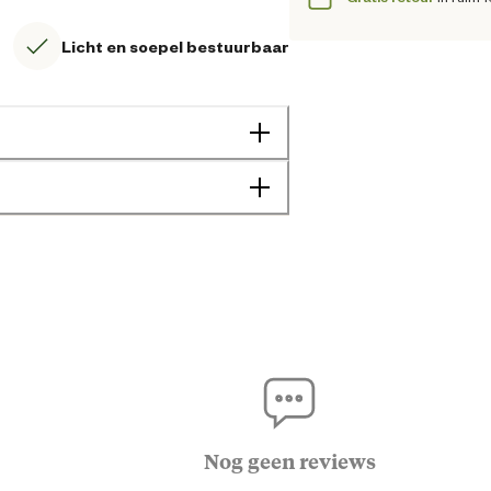
Licht en soepel bestuurbaar
2-6 jaar
8721111208681
Nog geen reviews