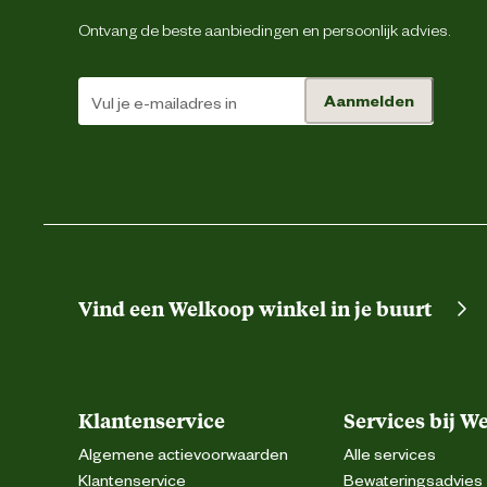
Ontvang de beste aanbiedingen en persoonlijk advies.
Materiaal detail
Gegalvani
Aanmelden
Advies & Onderhoud
Garantie
Vind een Welkoop winkel in je buurt
Klantenservice
Services bij W
Algemene actievoorwaarden
Alle services
Klantenservice
Bewateringsadvies