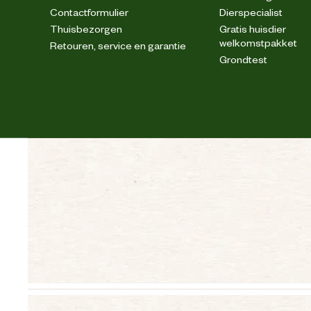
Contactformulier
Dierspecialist
Thuisbezorgen
Gratis huisdier
welkomstpakket
Retouren, service en garantie
Grondtest