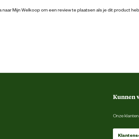
50 cm
 naar Mijn Welkoop om een review te plaatsen als je dit product he
87 cm
55 cm
Zelf monteren
1 Stuks
Kunnen w
Groen
Onze klantens
Staal
Klantens