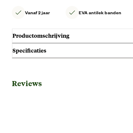
Vanaf 2 jaar
EVA antilek banden
Productomschrijving
Specificaties
Gebruik & Geschiktheid
Reviews
Geschikt voor leeftijdsfase
Algemene informatie
Ean