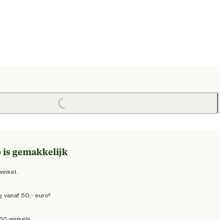
e prijs € 129,00
Loading...
 is gemakkelijk
winkel.
g
vanaf 50,- euro*
160 winkels