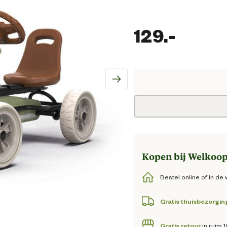
129.
-
Huidig
Kopen bij Welkoop
Bestel online of in de 
Gratis thuisbezorgin
Gratis retour
in ruim 