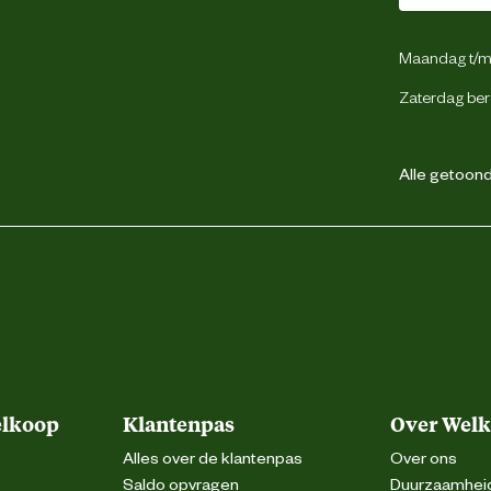
seerd staal met poedercoating, Kunststof
Maandag t/m 
Zaterdag ber
2 jaar op de constructie
Alle getoonde
elkoop
Klantenpas
Over Wel
Alles over de klantenpas
Over ons
Saldo opvragen
Duurzaamhei