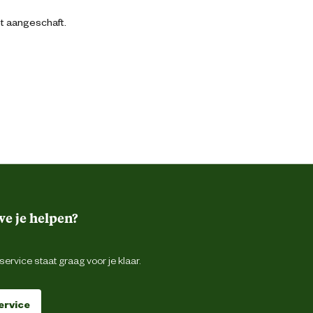
bt aangeschaft.
e je helpen?
ervice staat graag voor je klaar.
ervice